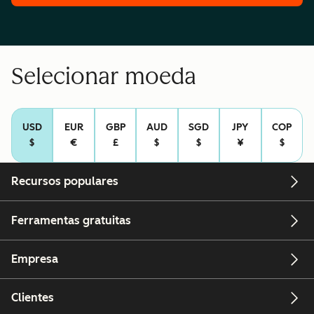
Selecionar moeda
USD
EUR
GBP
AUD
SGD
JPY
COP
$
€
£
$
$
¥
$
Recursos populares
Ferramentas gratuitas
Empresa
Clientes