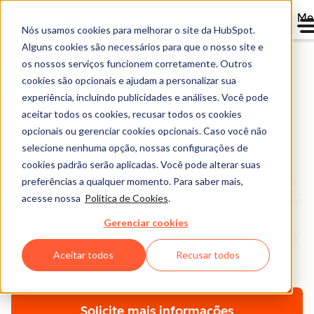
Me
Nós usamos cookies para melhorar o site da HubSpot.
Alguns cookies são necessários para que o nosso site e
os nossos serviços funcionem corretamente. Outros
cookies são opcionais e ajudam a personalizar sua
Onboarding do Sales
experiência, incluindo publicidades e análises. Você pode
aceitar todos os cookies, recusar todos os cookies
Hub
opcionais ou gerenciar cookies opcionais. Caso você não
selecione nenhuma opção, nossas configurações de
Tenha uma consultoria técnica para implementar o
cookies padrão serão aplicadas. Você pode alterar suas
preferências a qualquer momento. Para saber mais,
Sales Hub e orientações para simplificar e ampliar seu
acesse nossa
Política de Cookies
.
processo de vendas e, claro, fechar mais negócios. Com
um plano de onboarding alinhado às metas e outras
Gerenciar cookies
tecnologias da sua empresa, vamos acompanhar você
Aceitar todos
Recusar todos
durante todo o processo.
Solicite mais informações