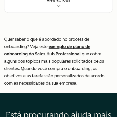
View all rows
Onboarding da
equipe (convite,
permissões e
recursos)
Quer saber o que é abordado no process de
onboarding? Veja este
exemplo de plano de
Configuração de
onboarding do Sales Hub Professional
que cobre
automação de
alguns dos tópicos mais populares solicitados pelos
vendas padrão
clientes. Quando você compra o onboarding, os
objetivos e as tarefas são personalizados de acordo
Ativação das
com as necessidades da sua empresa.
integrações padrão
(App
Marketplace/nativo)
Está procurando ajuda mais
Consultoria para
—