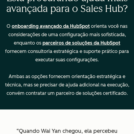
avançada para o Sales Hub?
migrar/importar
dados do seu CRM
O
onboarding avançado da HubSpot
orienta você nas
Encaminhar e gerir
—
considerações de uma configuração mais sofisticada,
diversas equipes
enquanto os
parceiros de soluções da HubSpot
fornecem consultoria estratégica e suporte prático para
executar suas configurações.
Características
$1.500
$3.500
principais
Modalidade:
Modalidade:
Ambas as opções fornecem orientação estratégica e
remota
remota
técnica, mas se precisar de ajuda adicional na execução,
Descrição
Descrição
convém contratar um parceiro de soluções certificado.
jurídica
jurídica
Quando Wai Yan chegou, ela percebeu