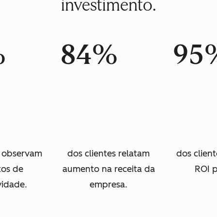
investimento.
%
84%
95
s observam
dos clientes relatam
dos clien
os de
aumento na receita da
ROI p
vidade.
empresa.