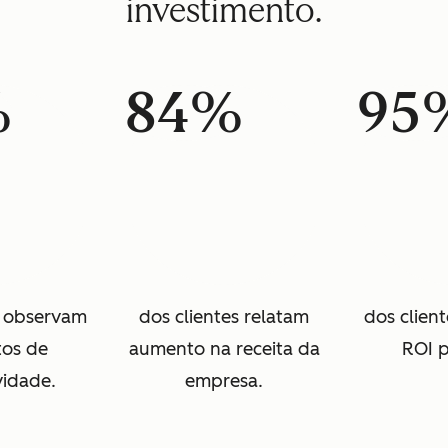
investimento.
%
84%
95
s observam
dos clientes relatam
dos clien
os de
aumento na receita da
ROI p
vidade.
empresa.