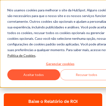
Nós usamos cookies para melhorar o site da HubSpot. Alguns cook
são necessários para que o nosso site e os nossos serviços funci
corretamente. Outros cookies são opcionais e ajudam a personaliza
sua experiência, incluindo publicidades e análises. Você pode aceita
O ROI da Plataforma
todos os cookies, recusar todos os cookies opcionais ou gerenciar
cookies opcionais. Caso você não selecione nenhuma opção, nossa
de Clientes da
configurações de cookies padrão serão aplicadas. Você pode altera
HubSpot
suas preferências a qualquer momento. Para saber mais, acesse n
Política de Cookies
.
Gerenciar cookies
Mais de 268.000 clientes em mais de 135 países
expandiram seus negócios com a HubSpot. Descubra
Aceitar todos
Recusar todos
como a plataforma de clientes com IA da HubSpot
pode criar valor para seu negócio.
Baixe o Relatório de ROI