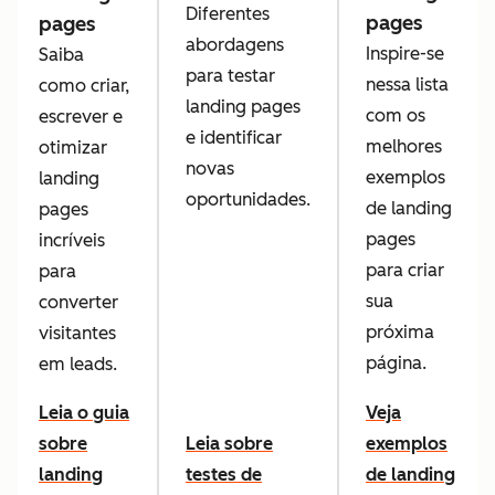
Diferentes
pages
pages
abordagens
Inspire-se
Saiba
para testar
nessa lista
como criar,
landing pages
com os
escrever e
e identificar
melhores
otimizar
novas
exemplos
landing
oportunidades.
de landing
pages
pages
incríveis
para criar
para
sua
converter
próxima
visitantes
página.
em leads.
Leia o guia
Veja
sobre
Leia sobre
exemplos
landing
testes de
de landing