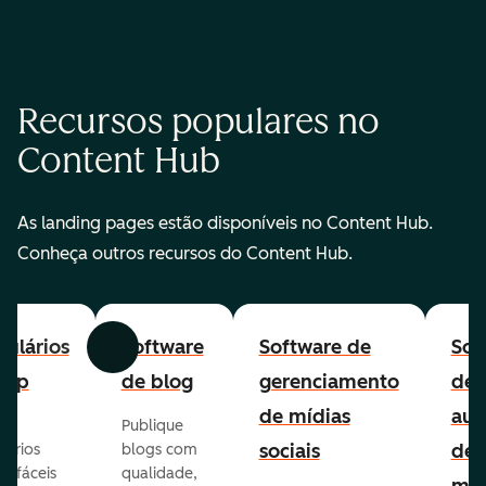
Recursos populares no
Content Hub
As landing pages estão disponíveis no Content Hub.
Conheça outros recursos do Content Hub.
ulários
Software
Software de
Sof
Anterior
Avançar
-up
de blog
gerenciamento
de
de mídias
aut
Publique
sociais
de
lários
blogs com
p fáceis
qualidade,