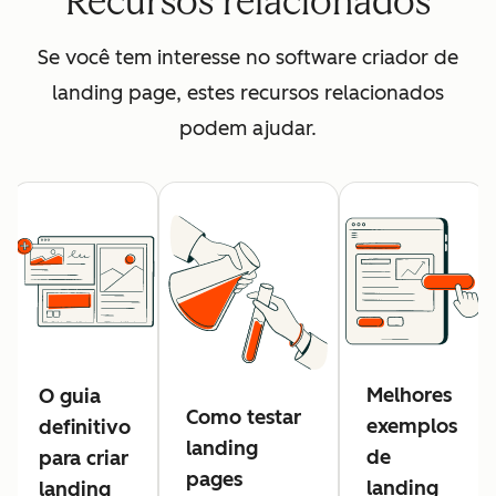
Recursos relacionados
Se você tem interesse no software criador de
landing page, estes recursos relacionados
podem ajudar.
Melhores
O guia
Como testar
exemplos
definitivo
landing
de
para criar
pages
landing
landing