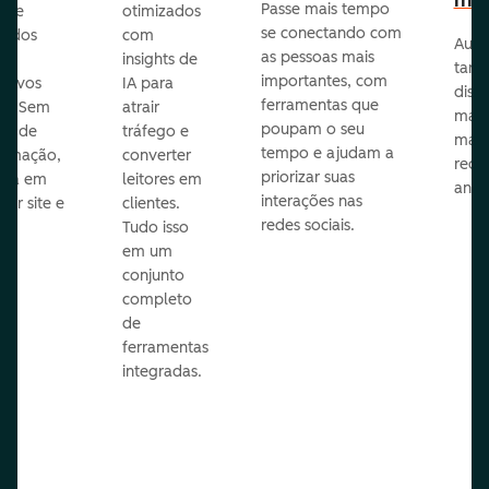
mar
Passe mais tempo
ar e
otimizados
se conectando com
zados
com
Auto
as pessoas mais
insights de
taref
importantes, com
itivos
IA para
disp
ferramentas que
s. Sem
atrair
mail
poupam o seu
sar de
tráfego e
mark
tempo e ajudam a
ramação,
converter
redes
priorizar suas
ona em
leitores em
anún
interações nas
uer site e
clientes.
redes sociais.
is.
Tudo isso
em um
conjunto
completo
de
ferramentas
integradas.