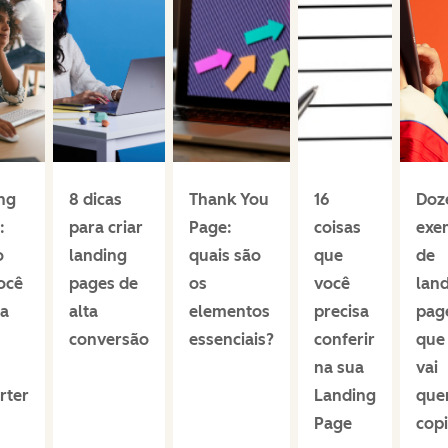
ng
8 dicas
Thank You
16
Doz
:
para criar
Page:
coisas
exe
o
landing
quais são
que
de
ocê
pages de
os
você
lan
sa
alta
elementos
precisa
pag
conversão
essenciais?
conferir
que
na sua
vai
rter
Landing
que
Page
copi