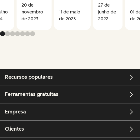
20 de
27 de
ulho
novembro
11 de maio
junho de
01 d
24
de 2023
de 2023
2022
de 2
Recursos populares
Ferramentas gratuitas
Empresa
Clientes