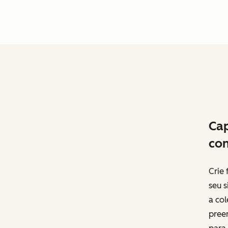
Cap
co
Crie 
seu 
a co
pree