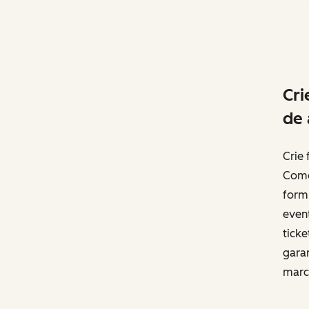
Cri
de 
Crie 
Come
formu
event
ticke
garan
marca