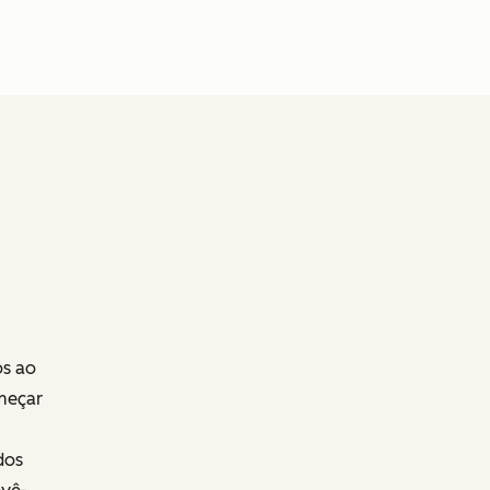
os ao
meçar
dos