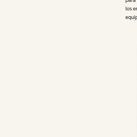
para
los 
equi