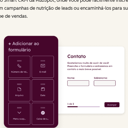
 o Smart CRM da HubSpot, onde você pode facilmente inscr
em campanhas de nutrição de leads ou encaminhá-los para su
pe de vendas.