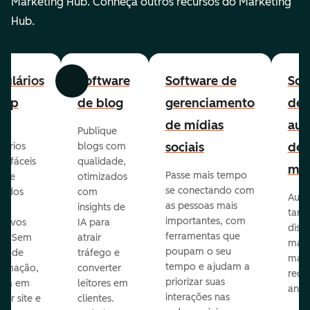
Marketing Hub. Conheça outros recursos do Marketing
Hub.
ulários
Software
Software de
Sof
Anterior
Avançar
-up
de blog
gerenciamento
de
de mídias
aut
Publique
sociais
de
lários
blogs com
p fáceis
qualidade,
mar
Passe mais tempo
ar e
otimizados
se conectando com
zados
com
Auto
as pessoas mais
insights de
taref
importantes, com
itivos
IA para
disp
ferramentas que
s. Sem
atrair
mail
poupam o seu
sar de
tráfego e
mark
tempo e ajudam a
ramação,
converter
redes
priorizar suas
ona em
leitores em
anún
interações nas
uer site e
clientes.