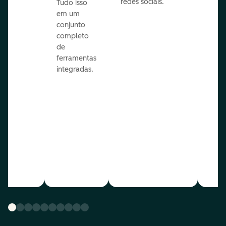
redes sociais.
is.
Tudo isso
em um
conjunto
completo
de
ferramentas
integradas.