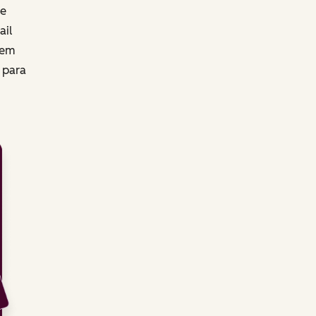
de
ail
 em
r para