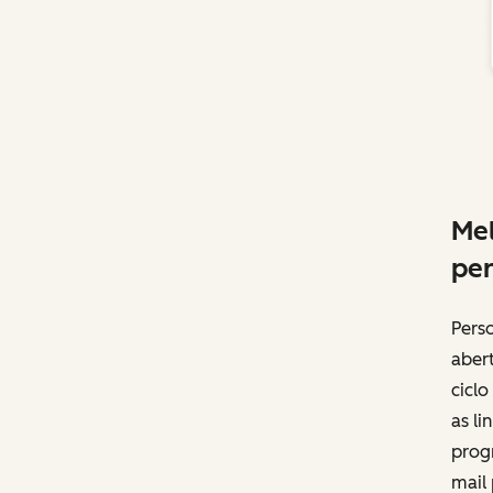
Mel
per
Perso
abert
ciclo
as li
prog
mail