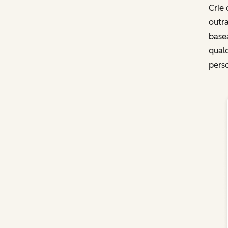
Crie 
outr
base
qualq
perso