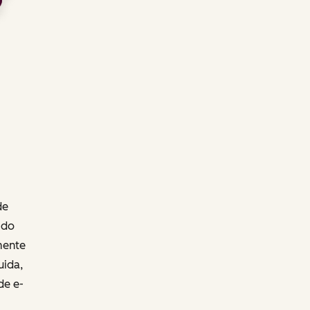
de
 do
mente
uida,
de e-