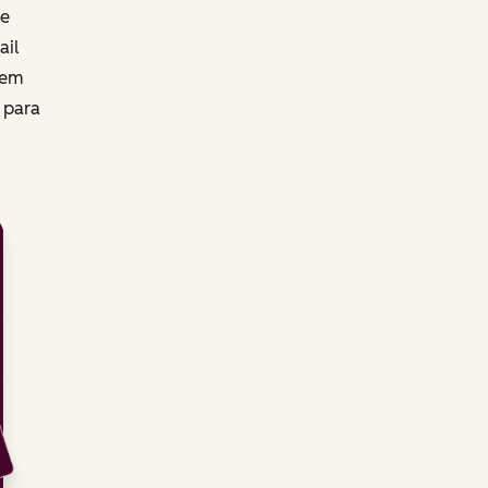
de
ail
 em
r para