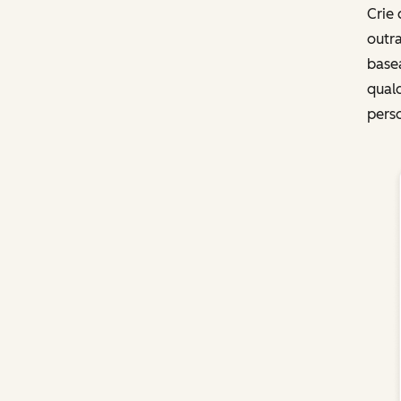
Crie 
outr
base
qualq
perso