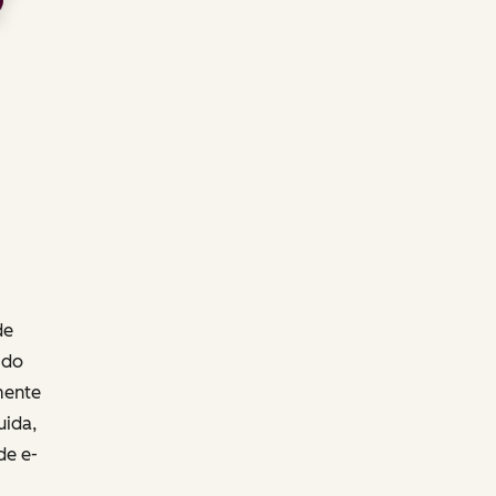
de
 do
mente
uida,
de e-