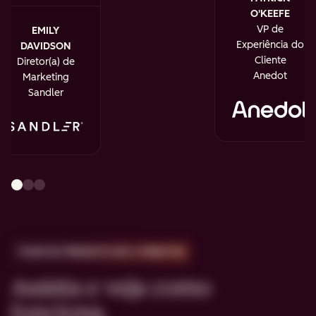
O'KEEFE
VP de
EMILY
Experiência do
DAVIDSON
Cliente
Diretor(a) de
Anedot
Marketing
Sandler
TOUR DO PRODUTO EM 2 MINUTOS
Assista e veja como
funciona.