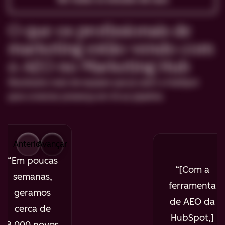
O que os profissionais de
marketing estão vendo com
o AEO no Marketing Hub
Resultados reais de equipes que já usam a HubSpot
para conectar presença em IA ao pipeline.
Anterior
Avançar
Em poucas
[Com a
semanas,
ferramenta
geramos
de AEO da
cerca de
HubSpot,]
8.000 novos