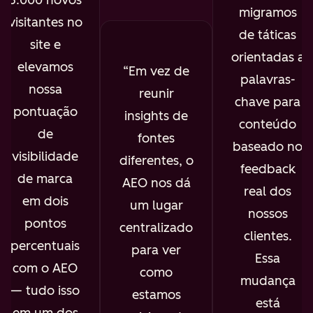
migramos
visitantes no
de táticas
site e
orientadas a
elevamos
Em vez de
palavras-
nossa
reunir
chave para
pontuação
insights de
conteúdo
de
fontes
baseado no
visibilidade
diferentes, o
feedback
de marca
AEO nos dá
real dos
em dois
um lugar
nossos
pontos
centralizado
clientes.
percentuais
para ver
Essa
com o AEO
como
mudança
— tudo isso
estamos
está
em um dos