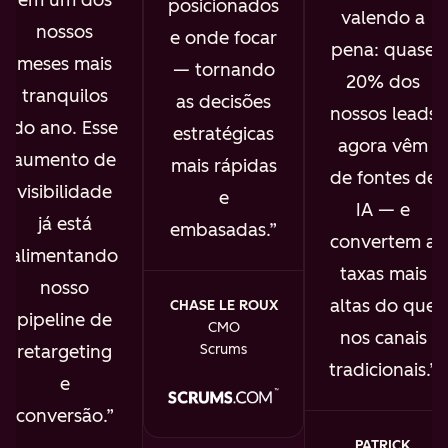
posicionados
valendo a
nossos
e onde focar
pena: quase
meses mais
— tornando
20% dos
tranquilos
as decisões
nossos leads
do ano. Esse
estratégicas
agora vêm
aumento de
mais rápidas
de fontes de
visibilidade
e
IA — e
já está
embasadas.
convertem a
alimentando
taxas mais
nosso
altas do que
CHASE LE ROUX
pipeline de
CMO
nos canais
retargeting
Scrums
tradicionais.
e
conversão.
PATRICK