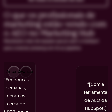
O que os profissionais de
marketing estão vendo com
o AEO no Marketing Hub
Resultados reais de equipes que já usam a HubSpot
para conectar presença em IA ao pipeline.
Anterior
Avançar
Em poucas
[Com a
semanas,
ferramenta
geramos
de AEO da
cerca de
HubSpot,]
8.000 novos