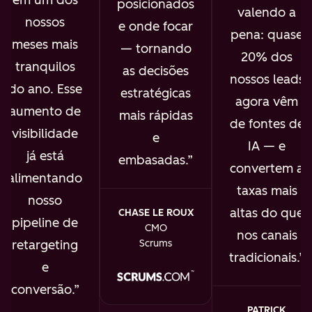
posicionados
valendo a
nossos
e onde focar
pena: quase
meses mais
— tornando
20% dos
tranquilos
as decisões
nossos leads
do ano. Esse
estratégicas
agora vêm
aumento de
mais rápidas
de fontes de
visibilidade
e
IA — e
já está
embasadas.
convertem a
alimentando
taxas mais
nosso
altas do que
CHASE LE ROUX
pipeline de
CMO
nos canais
retargeting
Scrums
tradicionais.
e
conversão.
PATRICK