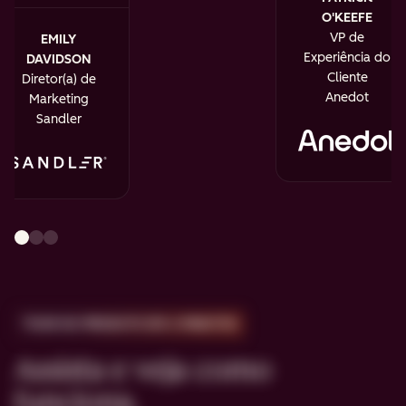
O'KEEFE
VP de
EMILY
Experiência do
DAVIDSON
Cliente
Diretor(a) de
Anedot
Marketing
Sandler
TOUR DO PRODUTO EM 2 MINUTOS
Assista e veja como
funciona.