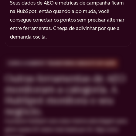
Seus dados de AEO e métricas de campanha ficam
na HubSpot, então quando algo muda, você
consegue conectar os pontos sem precisar alternar
entre ferramentas. Chega de adivinhar por que a
demanda oscila.
COMO A HUBSPOT TRANSFORMA INSIGHTS EM AÇÃO
Outras ferramentas de AEO
monitoram a categoria. A
HubSpot monitora o seu
negócio.
A própria HubSpot usou essa mesma abordagem para
gerar quase 20 vezes mais leads por IA. Veja como