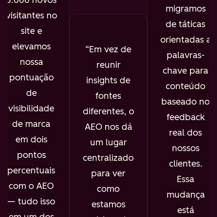
migramos
visitantes no
de táticas
site e
orientadas a
elevamos
Em vez de
palavras-
nossa
reunir
chave para
pontuação
insights de
conteúdo
de
fontes
baseado no
visibilidade
diferentes, o
feedback
de marca
AEO nos dá
real dos
em dois
um lugar
nossos
pontos
centralizado
clientes.
percentuais
para ver
Essa
com o AEO
como
mudança
— tudo isso
estamos
está
em um dos