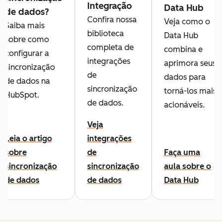
Integração
Data Hub
de dados?
Confira nossa
Veja como o
Saiba mais
biblioteca
Data Hub
sobre como
completa de
combina e
configurar a
integrações
aprimora seus
sincronização
de
dados para
de dados na
sincronização
torná-los mais
HubSpot.
de dados.
acionáveis.
Veja
Leia o artigo
integrações
sobre
de
Faça uma
sincronização
sincronização
aula sobre o
de dados
de dados
Data Hub