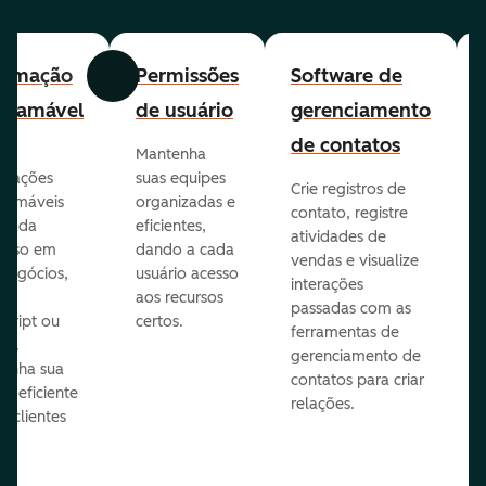
tomação
Permissões
Software de
Anterior
Avançar
gramável
de usuário
gerenciamento
de contatos
Mantenha
omações
suas equipes
Crie registros de
ramáveis
organizadas e
contato, registre
 cada
eficientes,
atividades de
esso em
dando a cada
vendas e visualize
 negócios,
usuário acesso
interações
do
aos recursos
passadas com as
Script ou
certos.
ferramentas de
on.
gerenciamento de
enha sua
contatos para criar
pe eficiente
relações.
s clientes
es.