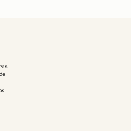
re a
 de
os