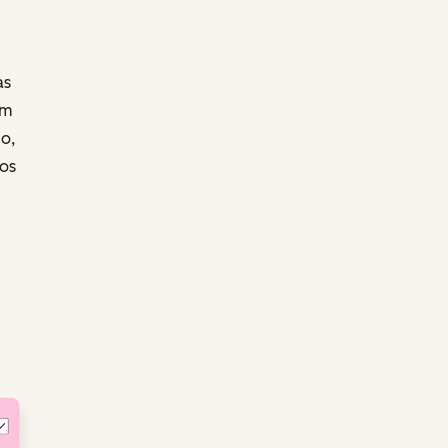
as
um
o,
os