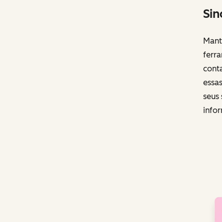
Sin
Mante
ferr
cont
essa
seus 
info