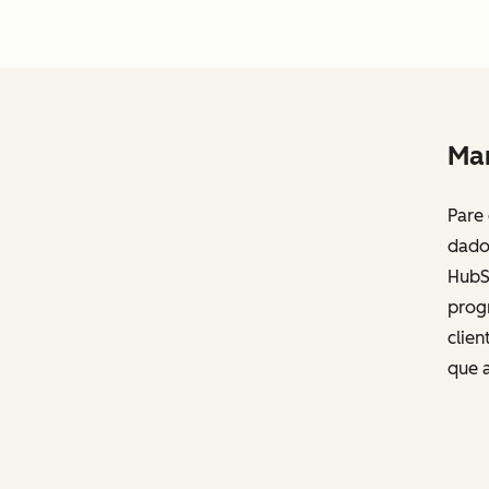
Man
Pare
dado
HubS
prog
clien
que 