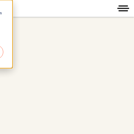
Men
m