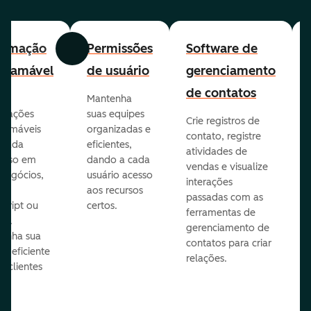
tomação
Permissões
Software de
Anterior
Avançar
gramável
de usuário
gerenciamento
de contatos
Mantenha
omações
suas equipes
Crie registros de
ramáveis
organizadas e
contato, registre
 cada
eficientes,
atividades de
esso em
dando a cada
vendas e visualize
 negócios,
usuário acesso
interações
do
aos recursos
passadas com as
Script ou
certos.
ferramentas de
on.
gerenciamento de
enha sua
contatos para criar
pe eficiente
relações.
s clientes
es.