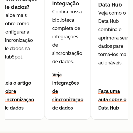
Integração
Data Hub
de dados?
Confira nossa
Veja como o
Saiba mais
biblioteca
Data Hub
sobre como
completa de
combina e
configurar a
integrações
aprimora seus
sincronização
de
dados para
de dados na
sincronização
torná-los mais
HubSpot.
de dados.
acionáveis.
Veja
Leia o artigo
integrações
sobre
de
Faça uma
sincronização
sincronização
aula sobre o
de dados
de dados
Data Hub