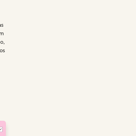
as
um
o,
os