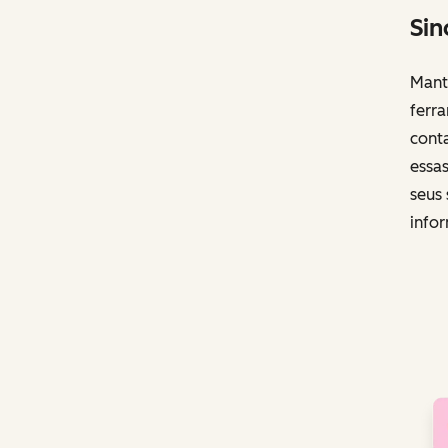
Sin
Mante
ferr
cont
essa
seus 
info