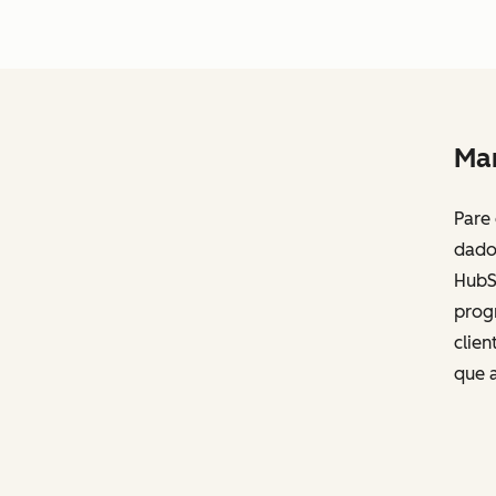
Man
Pare
dado
HubS
prog
clien
que 