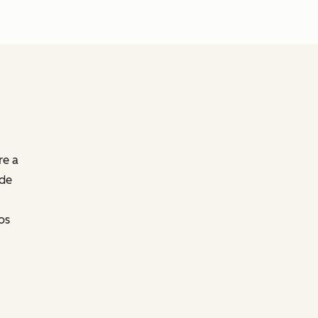
re a
 de
os