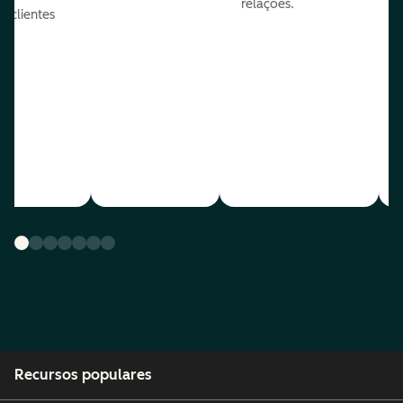
relações.
s clientes
es.
Recursos populares