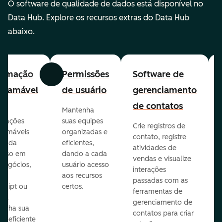
O software de qualidade de dados está disponível no
Data Hub. Explore os recursos extras do Data Hub
abaixo.
tomação
Permissões
Software de
Anterior
Avançar
gramável
de usuário
gerenciamento
de contatos
Mantenha
omações
suas equipes
Crie registros de
ramáveis
organizadas e
contato, registre
 cada
eficientes,
atividades de
esso em
dando a cada
vendas e visualize
 negócios,
usuário acesso
interações
do
aos recursos
passadas com as
Script ou
certos.
ferramentas de
on.
gerenciamento de
enha sua
contatos para criar
pe eficiente