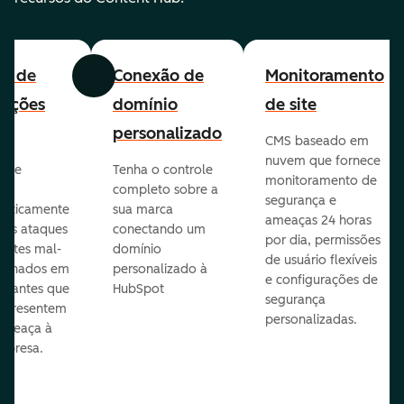
all de
Conexão de
Monitoramento
Anterior
Avançar
cações
domínio
de site
personalizado
CMS baseado em
nuvem que fornece
te e
Tenha o controle
monitoramento de
va
completo sobre a
segurança e
aticamente
sua marca
ameaças 24 horas
veis ataques
conectando um
por dia, permissões
entes mal-
domínio
de usuário flexíveis
cionados em
personalizado à
e configurações de
te antes que
HubSpot
segurança
representem
personalizadas.
ameaça à
mpresa.