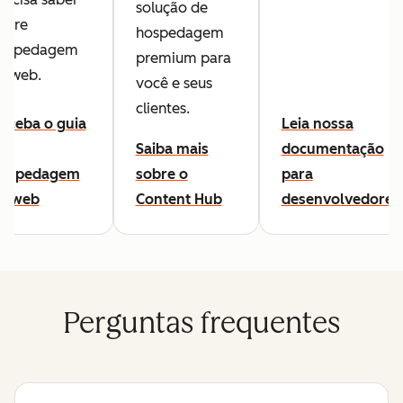
solução de
obre
hospedagem
ospedagem
premium para
a web.
você e seus
clientes.
eceba o guia
Leia nossa
e
Saiba mais
documentação
ospedagem
sobre o
para
a web
Content Hub
desenvolvedores
Perguntas frequentes