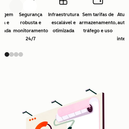
Anterior
Avançar
dagem
Segurança
Infraestrutura
Sem tarifas de
Atual
ita e
robusta e
escalável e
armazenamento,
auto
ciada
monitoramento
otimizada
tráfego e uso
24/7
inter
Cl