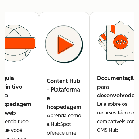
 guia
Documentação
Content Hub
efinitivo
para
- Plataforma
ara
desenvolvedor
e
ospedagem
Leia sobre os
hospedagem
a web
recursos técnicos
Aprenda como
prenda tudo
compatíveis com 
a HubSpot
 que você
CMS Hub.
oferece uma
recisa saber