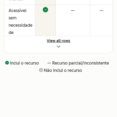
Acessível
—
—
sem
necessidade
de
consultores
View all rows
ou
configuração
técnica
Inclui o recurso — Recurso parcial/inconsistente
Não inclui o recurso
Visibilidade
—
—
total sobre
o que o seu
time de IA
está
fazendo