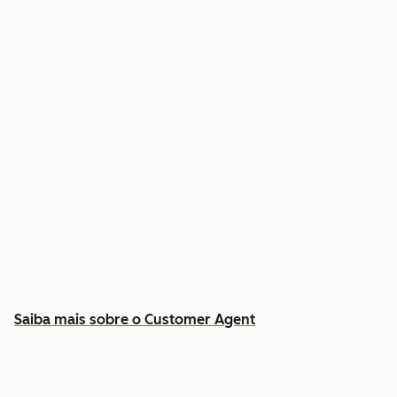
Resolva dúvidas comuns 24 horas por dia, 7
dias por semana
Busque respostas no histórico real de contatos
e contratos
Libere sua equipe para os casos que exigem
atendimento humano
Saiba mais sobre o Customer Agent