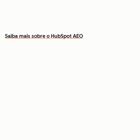
Descubra que conteúdo criar para preencher
as lacunas
Saiba mais sobre o HubSpot AEO