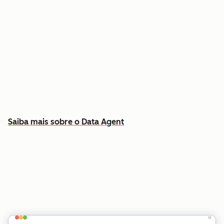
Responda a perguntas específicas sobre
qualquer contato ou empresa
Extraia insights dos dados do CRM, chamadas,
e-mails e documentos
Saiba quais contas priorizar e por quê
Saiba mais sobre o Data Agent