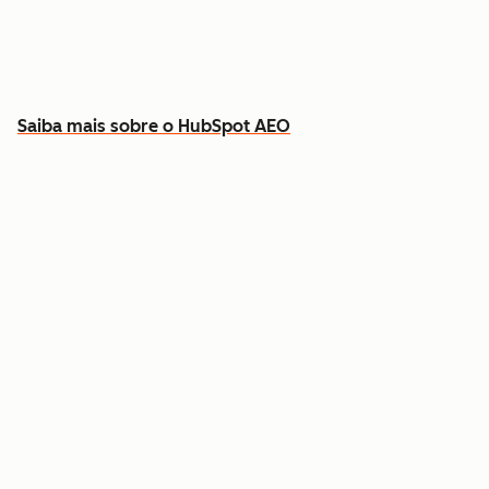
Descubra que conteúdo criar para preencher
as lacunas
Saiba mais sobre o HubSpot AEO