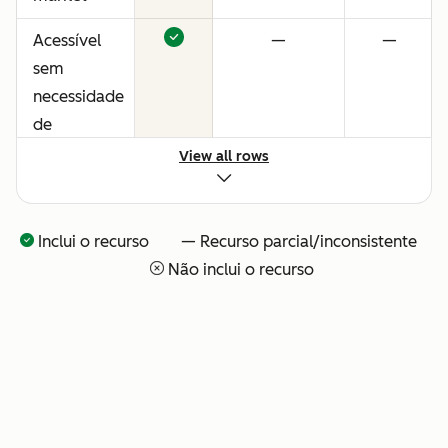
Acessível
—
—
sem
necessidade
de
consultores
View all rows
ou
configuração
técnica
Inclui o recurso — Recurso parcial/inconsistente
Não inclui o recurso
Visibilidade
—
—
total sobre
o que o seu
time de IA
está
fazendo