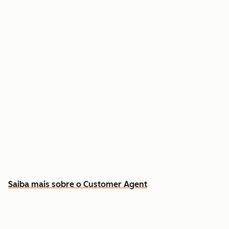
Resolva dúvidas comuns 24 horas por dia, 7
dias por semana
Busque respostas no histórico real de contatos
e contratos
Libere sua equipe para os casos que exigem
atendimento humano
Saiba mais sobre o Customer Agent