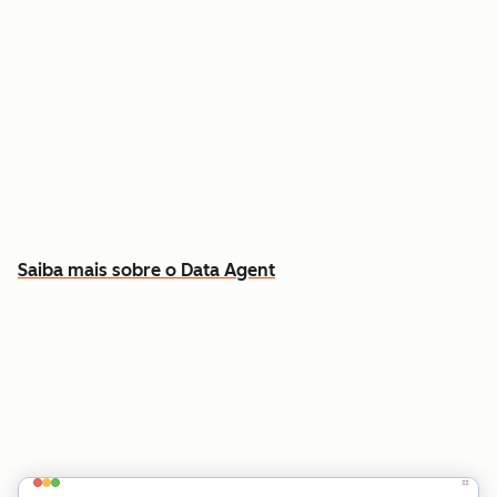
Responda a perguntas específicas sobre
qualquer contato ou empresa
Extraia insights dos dados do CRM, chamadas,
e-mails e documentos
Saiba quais contas priorizar e por quê
Saiba mais sobre o Data Agent