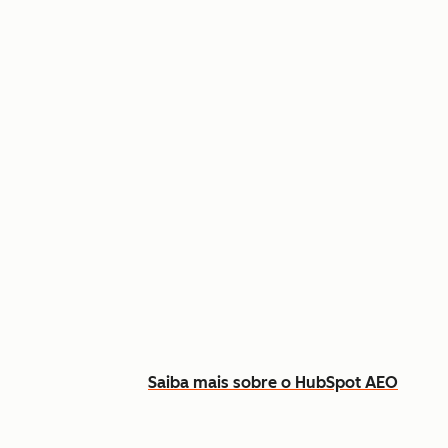
Apareça nas respostas de IA para
Monitore a sua presença no ChatG
Descubra que conteúdo criar para
Saiba mais sobre o HubSpot AEO