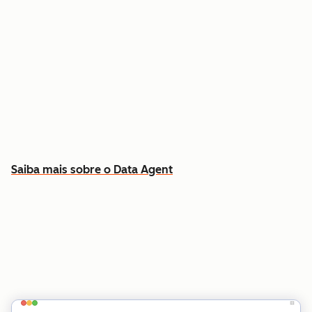
Responda a perguntas específicas sobre
qualquer contato ou empresa
Extraia insights dos dados do CRM, chamadas,
e-mails e documentos
Saiba quais contas priorizar e por quê
Saiba mais sobre o Data Agent