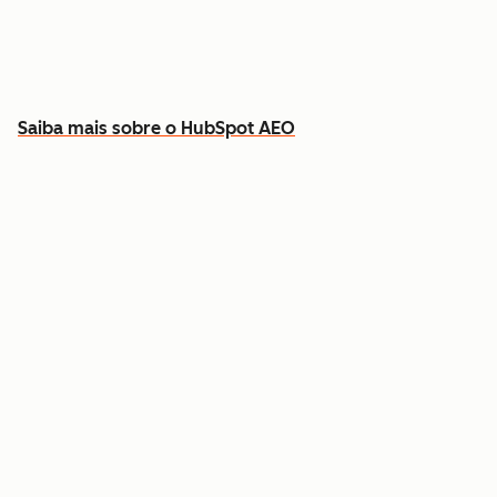
Descubra que conteúdo criar para preencher
as lacunas
Saiba mais sobre o HubSpot AEO