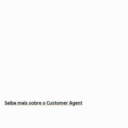
Resolva dúvidas comuns 24 horas por dia, 7
dias por semana
Busque respostas no histórico real de contatos
e contratos
Libere sua equipe para os casos que exigem
atendimento humano
Saiba mais sobre o Customer Agent