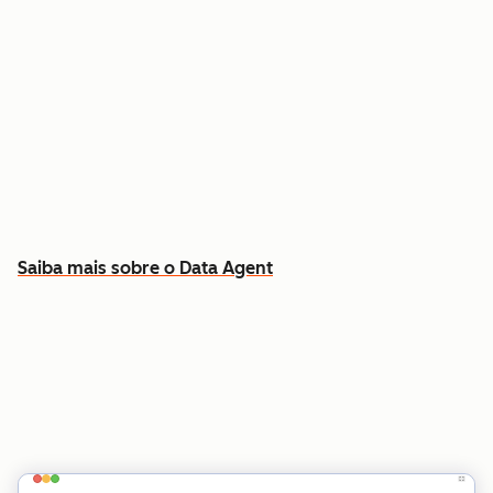
Responda a perguntas específicas sobre
qualquer contato ou empresa
Extraia insights dos dados do CRM, chamadas,
e-mails e documentos
Saiba quais contas priorizar e por quê
Saiba mais sobre o Data Agent