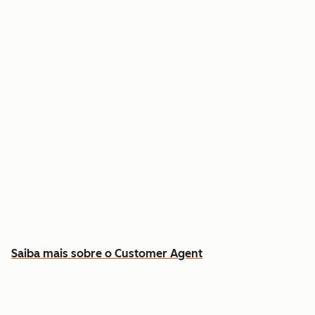
Resolva dúvidas comuns 24 horas por dia, 7
dias por semana
Busque respostas no histórico real de contatos
e contratos
Libere sua equipe para os casos que exigem
atendimento humano
Saiba mais sobre o Customer Agent