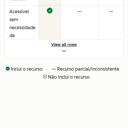
Acessível
—
—
sem
necessidade
de
consultores
View all rows
ou
configuração
técnica
Inclui o recurso — Recurso parcial/inconsistente
Não inclui o recurso
Visibilidade
—
—
total sobre
o que o seu
time de IA
está
fazendo