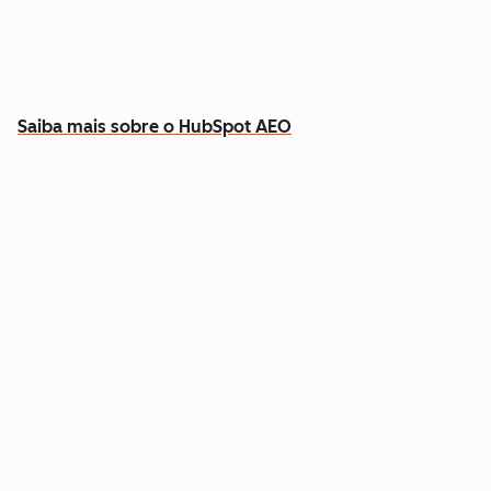
Descubra que conteúdo criar para preencher
as lacunas
Saiba mais sobre o HubSpot AEO