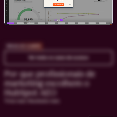
PROVA DO CLIENTE
Ver todos os cases de sucesso
Por que profissionais de
marketing escolhem o
HubSpot AEO
Times reais. Resultados reais.