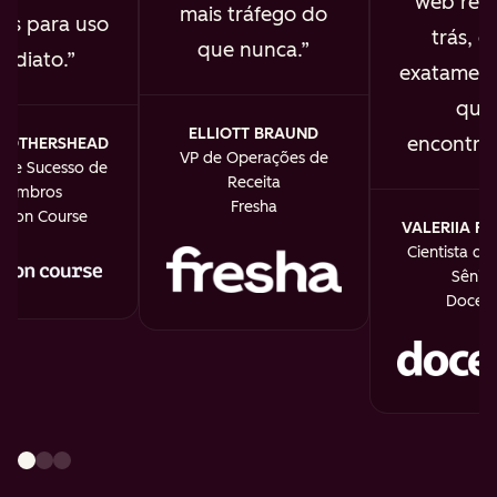
web real
mais tráfego do
os para uso
trás, e 
que nunca.
ediato.
exatament
que
ELLIOTT BRAUND
encontra
MOTHERSHEAD
VP de Operações de
r de Sucesso de
Receita
Membros
Fresha
th on Course
VALERIIA F
Cientista de
Sênior
Doceb