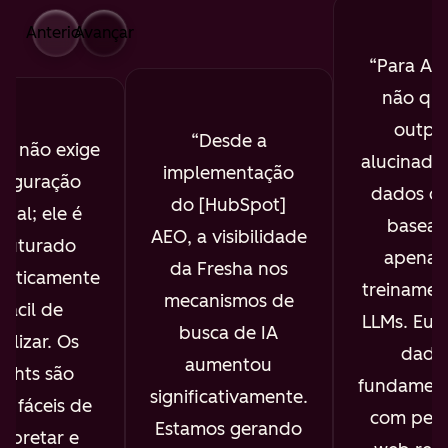
Anterior
Avançar
Para AE
não que
outpu
Desde a
O não exige
alucinado
implementação
figuração
dados de
do [HubSpot]
ual; ele é
basead
AEO, a visibilidade
truturado
apenas
da Fresha nos
maticamente
treinamen
mecanismos de
 fácil de
LLMs. Eu 
busca de IA
ualizar. Os
dado
aumentou
sights são
fundament
significativamente.
s, fáceis de
com pesq
Estamos gerando
erpretar e