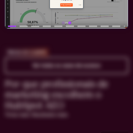
PROVA DO CLIENTE
Ver todos os cases de sucesso
Por que profissionais de
marketing escolhem o
HubSpot AEO
Times reais. Resultados reais.