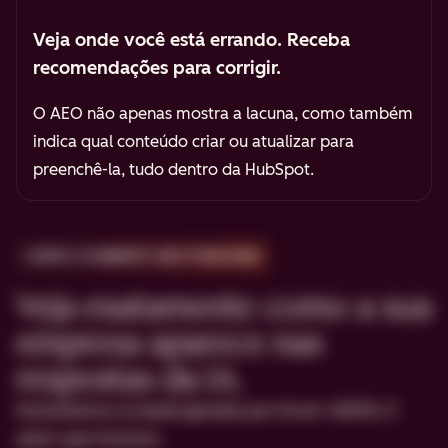
Veja onde você está errando. Receba
recomendações para corrigir.
O AEO não apenas mostra a lacuna, como também
indica qual conteúdo criar ou atualizar para
preenchê-la, tudo dentro da HubSpot.
COMO O HUBSPOT AEO FUNCIONA
Veja exatamente como a sua
empresa aparece nas
respostas da IA.
Aumentamos os leads gerados por IA em 1.850%. É
assim que funciona.