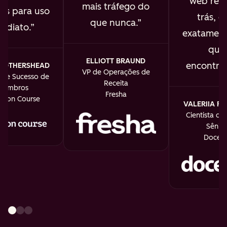
web real
mais tráfego do
os para uso
trás, e 
que nunca.
ediato.
exatament
que
ELLIOTT BRAUND
encontra
MOTHERSHEAD
VP de Operações de
r de Sucesso de
Receita
Membros
Fresha
th on Course
VALERIIA F
Cientista de
Sênior
Doceb