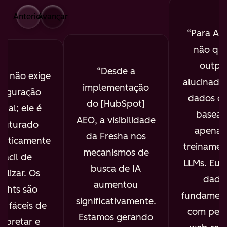
Anterior
Avançar
Para AE
não que
outpu
Desde a
O não exige
alucinado
implementação
figuração
dados de
do [HubSpot]
ual; ele é
basead
AEO, a visibilidade
truturado
apenas
da Fresha nos
maticamente
treinamen
mecanismos de
 fácil de
LLMs. Eu 
busca de IA
ualizar. Os
dado
aumentou
sights são
fundament
significativamente.
s, fáceis de
com pesq
Estamos gerando
erpretar e