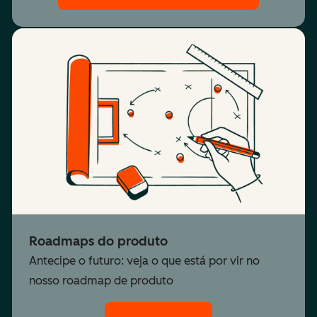
Roadmaps do produto
Antecipe o futuro: veja o que está por vir no
nosso roadmap de produto