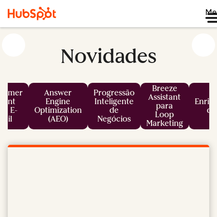
Me
Novidades
Breeze
tomer
Answer
Progressão
Assistant
gent
Engine
Inteligente
Enriq
para
ra E-
Optimization
de
de
Loop
mail
(AEO)
Negócios
Marketing