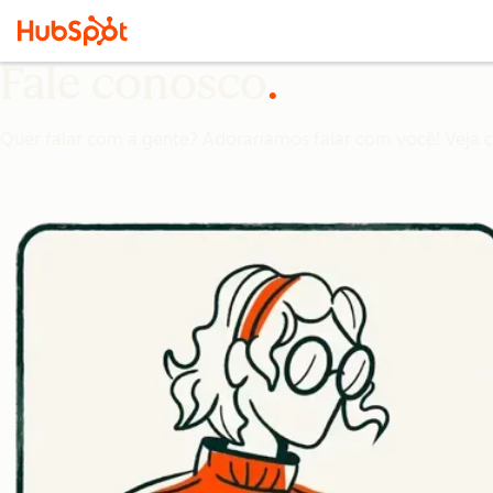
Fale conosco
Quer falar com a gente? Adoraríamos falar com você! Veja