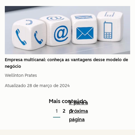
Empresa multicanal: conheça as vantagens desse modelo de
negócio
Wellinton Prates
Atualizado
28 de março de 2024
Mais conteúdo
Ir para a
1
2
próxima
3
página