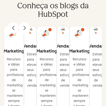
Conheça os blogs da
HubSpot
Vendas
Vendas
Vendas
Marketing
Marketing
Marketing
Estratégias
Estratégias
Estratég
Recursos
Recursos
Recursos
para
para
para
e idéias
e idéias
e idéias
elevar
elevar
elevar
para
para
para
seus
seus
seus
profissionais
profissionais
profissionais
esforços
esforços
esforços
de
de
de
de
de
de
marketing
marketing
marketing
vendas.
vendas.
vendas.
se
se
se
manterem
manterem
manterem
sempre
sempre
sempre