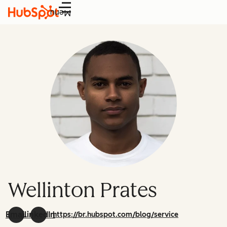
Menu
Wellinton Prates
Email
LinkedIn
https://br.hubspot.com/blog/service