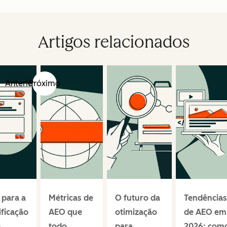
Artigos relacionados
Anterior
Próximo
 para a
Métricas de
O futuro da
Tendências
ificação
AEO que
otimização
de AEO em
A
todo
para
2026: com