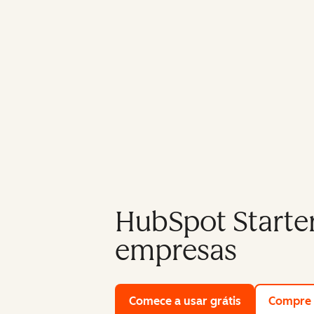
HubSpot Starte
empresas
Comece a usar grátis
with HubSpot'
Compre 