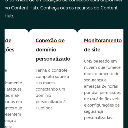
no Content Hub. Conheça outros recursos do Content
Hub.
all de
Conexão de
Monitoramento
cações
domínio
de site
personalizado
CMS baseado em
nuvem que fornece
te e
Tenha o controle
monitoramento de
va
completo sobre a
segurança e
aticamente
sua marca
ameaças 24 horas
veis ataques
conectando um
por dia, permissões
entes mal-
domínio
de usuário flexíveis
cionados em
personalizado à
e configurações de
te antes que
HubSpot
segurança
representem
personalizadas.
ameaça à
mpresa.