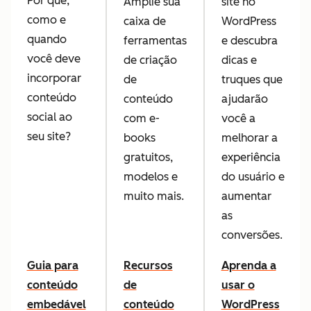
Por que,
Amplie sua
site no
como e
caixa de
WordPress
quando
ferramentas
e descubra
você deve
de criação
dicas e
incorporar
de
truques que
conteúdo
conteúdo
ajudarão
social ao
com e-
você a
seu site?
books
melhorar a
gratuitos,
experiência
modelos e
do usuário e
muito mais.
aumentar
as
conversões.
Guia para
Recursos
Aprenda a
conteúdo
de
usar o
embedável
conteúdo
WordPress