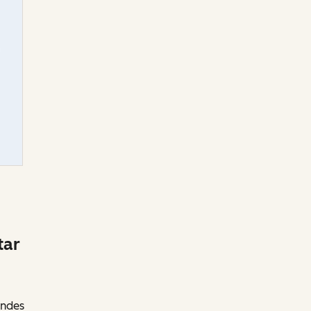
tar
andes