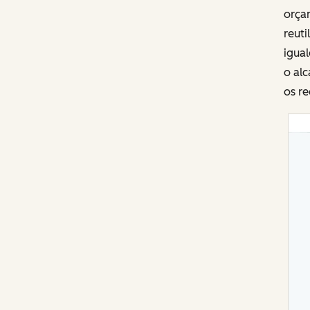
orçam
reut
igual
o al
os re