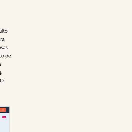
uito
ara
osas
to de
s
g.
te