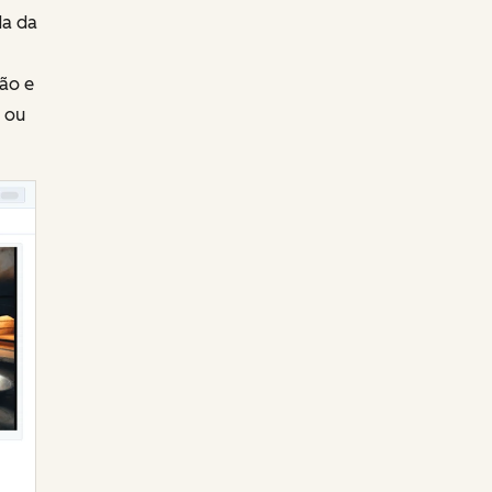
da da
ção e
 ou