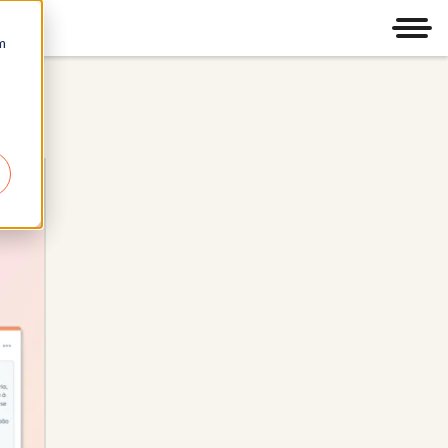
Men
m