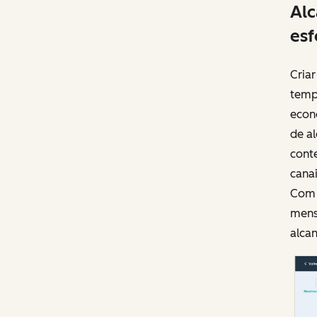
Alc
esf
Cria
tempo
econ
de al
conte
canai
Com a
mens
alcan