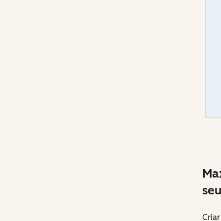
Max
seu
Cria