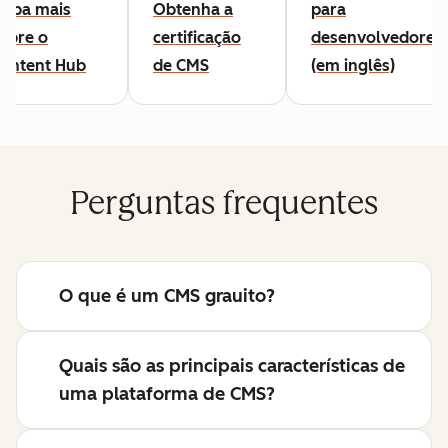
aiba mais
Obtenha a
para
obre o
certificação
desenvolvedores
ontent Hub
de CMS
(em inglês)
Perguntas frequentes
O que é um CMS grauito?
Quais são as principais características de
uma plataforma de CMS?