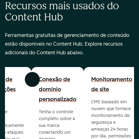
Recursos mais usados do
Content Hub
Ferramentas gratuitas de gerenciamento de conteúdo
estão disponíveis no Content Hub. Explore recursos
adicionais do Content Hub abaixo.
all de
Conexão de
Monitoramento
Anterior
Avançar
cações
domínio
de site
personalizado
CMS baseado em
nuvem que fornece
te e
Tenha o controle
monitoramento de
va
completo sobre a
segurança e
aticamente
sua marca
ameaças 24 horas
veis ataques
conectando um
por dia, permissões