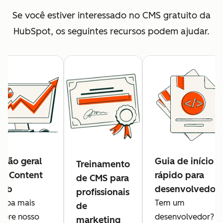
Se você estiver interessado no CMS gratuito da
HubSpot, os seguintes recursos podem ajudar.
isão geral
Guia de início
Treinamento
o Content
rápido para
de CMS para
Hub
desenvolvedor
profissionais
aiba mais
Tem um
de
obre nosso
desenvolvedor?
marketing