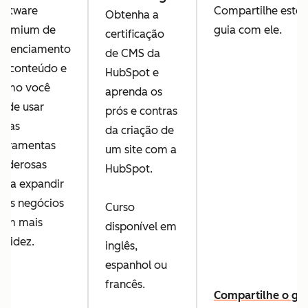
oftware
Compartilhe este
Obtenha a
remium de
guia com ele.
certificação
erenciamento
de CMS da
e conteúdo e
HubSpot e
omo você
aprenda os
ode usar
prós e contras
ssas
da criação de
erramentas
um site com a
oderosas
HubSpot.
ara expandir
eus negócios
Curso
om mais
disponível em
apidez.
inglês,
espanhol ou
francês.
Compartilhe o gu