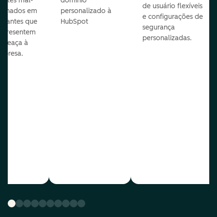
entes mal-
domínio
de usuário flexíveis
cionados em
personalizado à
e configurações de
te antes que
HubSpot
segurança
representem
personalizadas.
ameaça à
mpresa.