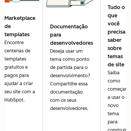
Tudo o
que
Marketplace
você
de
Documentação
precisa
templates
para
saber
desenvolvedores
Encontre
sobre
centenas de
Deseja usar um
temas
templates
tema como ponto
de site
gratuitos e
de partida para o
Saiba
pagos para
desenvolvimento?
como
ajudar a criar
Compartilhe essa
começar
seu site com a
documentação
a usar o
HubSpot.
com os seus
novo
desenvolvedores.
tema
para
construir