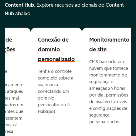
Content Hub
. Explore recursos adicionais do Content
Hub abaixo.
all de
Conexão de
Monitoramento
cações
domínio
de site
personalizado
CMS baseado em
nuvem que fornece
te e
Tenha o controle
monitoramento de
va
completo sobre a
segurança e
aticamente
sua marca
ameaças 24 horas
veis ataques
conectando um
por dia, permissões
entes mal-
domínio
de usuário flexíveis
cionados em
personalizado à
e configurações de
te antes que
HubSpot
segurança
representem
personalizadas.
ameaça à
mpresa.