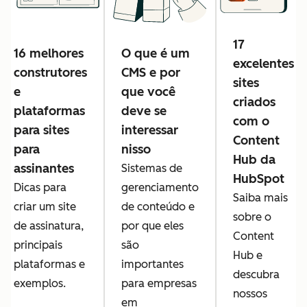
17
16 melhores
O que é um
excelentes
construtores
CMS e por
sites
e
que você
criados
plataformas
deve se
com o
para sites
interessar
Content
para
nisso
Hub da
assinantes
Sistemas de
HubSpot
Dicas para
gerenciamento
Saiba mais
criar um site
de conteúdo e
sobre o
de assinatura,
por que eles
Content
principais
são
Hub e
plataformas e
importantes
descubra
exemplos.
para empresas
nossos
em