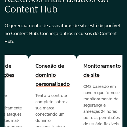
Content Hub
O gerenciamento de assinaturas de site está disponível
no Content Hub. Conheça outros recursos do Content
Hub.
all de
Conexão de
Monitoramento
cações
domínio
de site
personalizado
CMS baseado em
nuvem que fornece
te e
Tenha o controle
monitoramento de
va
completo sobre a
segurança e
aticamente
sua marca
ameaças 24 horas
veis ataques
conectando um
por dia, permissões
entes mal-
domínio
de usuário flexíveis
cionados em
personalizado à