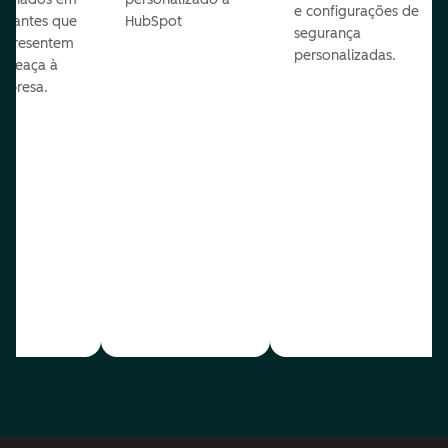
e configurações de
te antes que
HubSpot
segurança
representem
personalizadas.
ameaça à
mpresa.