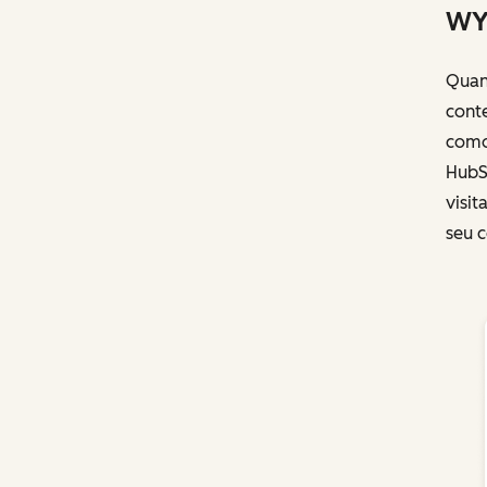
WY
Quan
conte
como
HubS
visit
seu c