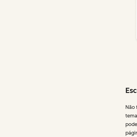
Esc
Não f
temas
pode 
págin