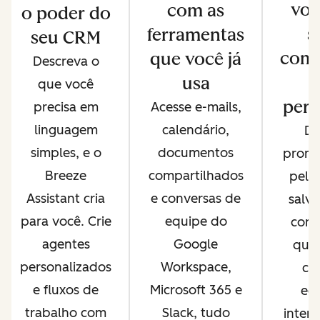
voc
com as
o poder do
s
ferramentas
seu CRM
comp
que você já
Descreva o
usa
que você
pers
precisa em
Acesse e-mails,
linguagem
calendário,
De
simples, e o
documentos
promp
Breeze
compartilhados
pela
Assistant cria
e conversas de
salve
para você. Crie
equipe do
comp
agentes
Google
que 
personalizados
Workspace,
co
e fluxos de
Microsoft 365 e
equ
trabalho com
Slack, tudo
inter