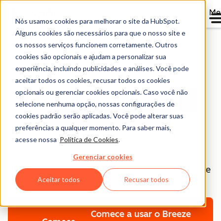
Me
Nós usamos cookies para melhorar o site da HubSpot.
Alguns cookies são necessários para que o nosso site e
Agent Hub
os nossos serviços funcionem corretamente. Outros
cookies são opcionais e ajudam a personalizar sua
experiência, incluindo publicidades e análises. Você pode
Breeze Assistant
aceitar todos os cookies, recusar todos os cookies
opcionais ou gerenciar cookies opcionais. Caso você não
O especialista de
IA
selecione nenhuma opção, nossas configurações de
para cada um
cookies padrão serão aplicadas. Você pode alterar suas
preferências a qualquer momento. Para saber mais,
O Breeze Assistant entende seu papel e suas
acesse nossa
Política de Cookies
.
prioridades — ele trabalha junto com você na
Gerenciar cookies
HubSpot para oferecer orientações relevantes e
Aceitar todos
Recusar todos
fazer as coisas acontecerem.
Comece a usar o Breeze