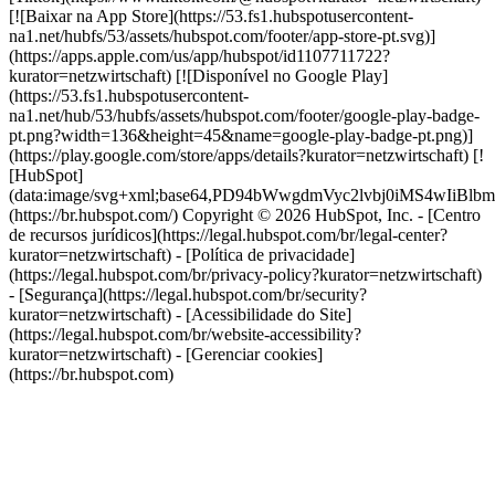
[![Baixar na App Store](https://53.fs1.hubspotusercontent-
na1.net/hubfs/53/assets/hubspot.com/footer/app-store-pt.svg)]
(https://apps.apple.com/us/app/hubspot/id1107711722?
kurator=netzwirtschaft) [![Disponível no Google Play]
(https://53.fs1.hubspotusercontent-
na1.net/hub/53/hubfs/assets/hubspot.com/footer/google-play-badge-
pt.png?width=136&height=45&name=google-play-badge-pt.png)]
(https://play.google.com/store/apps/details?kurator=netzwirtschaft) [!
[HubSpot]
(data:image/svg+xml;base64,PD94bWwgdmVyc2lvbj0i
(https://br.hubspot.com/) Copyright © 2026 HubSpot, Inc. - [Centro
de recursos jurídicos](https://legal.hubspot.com/br/legal-center?
kurator=netzwirtschaft) - [Política de privacidade]
(https://legal.hubspot.com/br/privacy-policy?kurator=netzwirtschaft)
- [Segurança](https://legal.hubspot.com/br/security?
kurator=netzwirtschaft) - [Acessibilidade do Site]
(https://legal.hubspot.com/br/website-accessibility?
kurator=netzwirtschaft) - [Gerenciar cookies]
(https://br.hubspot.com)