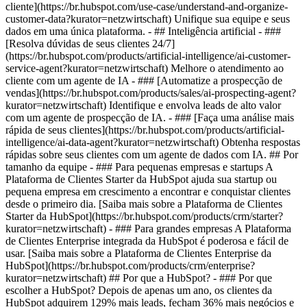
cliente](https://br.hubspot.com/use-case/understand-and-organize-
customer-data?kurator=netzwirtschaft) Unifique sua equipe e seus
dados em uma única plataforma. - ## Inteligência artificial - ###
[Resolva dúvidas de seus clientes 24/7]
(https://br.hubspot.com/products/artificial-intelligence/ai-customer-
service-agent?kurator=netzwirtschaft) Melhore o atendimento ao
cliente com um agente de IA - ### [Automatize a prospecção de
vendas](https://br.hubspot.com/products/sales/ai-prospecting-agent?
kurator=netzwirtschaft) Identifique e envolva leads de alto valor
com um agente de prospecção de IA. - ### [Faça uma análise mais
rápida de seus clientes](https://br.hubspot.com/products/artificial-
intelligence/ai-data-agent?kurator=netzwirtschaft) Obtenha respostas
rápidas sobre seus clientes com um agente de dados com IA. ## Por
tamanho da equipe - ### Para pequenas empresas e startups A
Plataforma de Clientes Starter da HubSpot ajuda sua startup ou
pequena empresa em crescimento a encontrar e conquistar clientes
desde o primeiro dia. [Saiba mais sobre a Plataforma de Clientes
Starter da HubSpot](https://br.hubspot.com/products/crm/starter?
kurator=netzwirtschaft) - ### Para grandes empresas A Plataforma
de Clientes Enterprise integrada da HubSpot é poderosa e fácil de
usar. [Saiba mais sobre a Plataforma de Clientes Enterprise da
HubSpot](https://br.hubspot.com/products/crm/enterprise?
kurator=netzwirtschaft) ## Por que a HubSpot? - ### Por que
escolher a HubSpot? Depois de apenas um ano, os clientes da
HubSpot adquirem 129% mais leads, fecham 36% mais negócios e