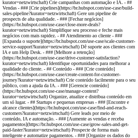
kurator=netzwirtschaft) Crie campanhas com automação e IA. - ##
Vendas - ### [Crie pipelines](https://br.hubspot.com/use-case/build-
sales-pipeline?kurator=netzwirtschaft) Gere um pipeline de
prospects de alta qualidade. - ### [Fechar negócios]
(https://br.hubspot.com/use-case/close-more-deals?
kurator=netzwirtschaft) Simplifique seu processo e feche mais
negócios com mais rapidez. - ## Atendimento ao cliente - ###
[Expanda o suporte](https://br.hubspot.com/use-case/scale-customer-
service-support?kurator=netzwirtschaft) Dê suporte aos clientes com
IA e um Help Desk. - ### [Melhore a retenção]
(https://br.hubspot.com/use-case/drive-customer-satisfaction?
kurator=netzwirtschaft) Identifique oportunidades para melhorar a
qualidade do cliente. - ## Conteúdo - ### [Crie conteúdo]
(https://br.hubspot.com/use-case/create-content-for-customer-
journey?kurator=netzwirtschaft) Crie conteúdo facilmente para o seu
público, com a ajuda da IA. - ### [Gerencie conteúdo]
(https://br.hubspot.com/use-case/manage-content?
kurator=netzwirtschaft) Organize, atualize e distribua conteúdo em
um só lugar. - ## Startups e pequenas empresas - ### [Encontre e
alcance clientes](https://br.hubspot.com/use-case/find-and-reach-
customers?kurator=netzwirtschaft) Gere leads por meio de
conteúdo, IA e automação. - ### [Aumente as vendas e receba
pagamentos](https://br.hubspot.com/use-case/grow-sales-and-get-
paid-faster?kurator=netzwirtschaft) Prospecte de forma mais
inteligente e automatize pagamentos. - ### [Organize os dados do