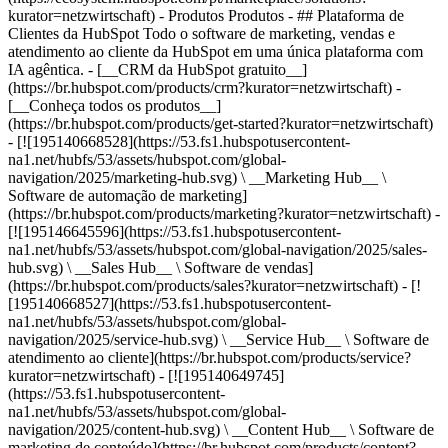
kurator=netzwirtschaft)
- Produtos Produtos - ## Plataforma de Clientes da HubSpot Todo o software de marketing, vendas e atendimento ao cliente da HubSpot em uma única plataforma com IA agêntica. - [__CRM da HubSpot gratuito__](https://br.hubspot.com/products/crm?kurator=netzwirtschaft) - [__Conheça todos os produtos__](https://br.hubspot.com/products/get-started?kurator=netzwirtschaft) - [![195140668528](https://53.fs1.hubspotusercontent-na1.net/hubfs/53/assets/hubspot.com/global-navigation/2025/marketing-hub.svg) \ __Marketing Hub__ \ Software de automação de marketing](https://br.hubspot.com/products/marketing?kurator=netzwirtschaft) - [![195146645596](https://53.fs1.hubspotusercontent-na1.net/hubfs/53/assets/hubspot.com/global-navigation/2025/sales-hub.svg) \ __Sales Hub__ \ Software de vendas](https://br.hubspot.com/products/sales?kurator=netzwirtschaft) - [![195140668527](https://53.fs1.hubspotusercontent-na1.net/hubfs/53/assets/hubspot.com/global-navigation/2025/service-hub.svg) \ __Service Hub__ \ Software de atendimento ao cliente](https://br.hubspot.com/products/service?kurator=netzwirtschaft) - [![195140649745](https://53.fs1.hubspotusercontent-na1.net/hubfs/53/assets/hubspot.com/global-navigation/2025/content-hub.svg) \ __Content Hub__ \ Software de marketing de conteúdo](https://br.hubspot.com/products/content?kurator=netzwirtschaft) - [![195289608884](https://53.fs1.hubspotusercontent-na1.net/hubfs/53/assets/hubspot.com/global-navigation/2025/data-hub.svg) \ __Data Hub__ \ Software de gestão de dados](https://br.hubspot.com/products/data?kurator=netzwirtschaft) - [![195140609672](https://53.fs1.hubspotusercontent-na1.net/hubfs/53/assets/hubspot.com/global-navigation/2025/commerce-hub.svg) \ __Revenue Hub__ \ Software de CPQ, faturamento e pagamentos](https://br.hubspot.com/products/revenue?kurator=netzwirtschaft) - [![ProductIcons_AgentHub_Icon_Orange](https://53.fs1.hubspotusercontent-na1.net/hubfs/53/assets/webteam-cms-portal/images/breeze/ProductIcons_AgentHub_Icon_Orange.svg) \ __Agent Hub__ \ O espaço central para criar e gerenciar agentes de IA em toda a plataforma](https://br.hubspot.com/products/artificial-intelligence?kurator=netzwirtschaft) - [![188619147390](https://53.fs1.hubspotusercontent-na1.net/hubfs/53/assets/hubspot.com/global-navigation/help-me-choose-tool.svg) \ __Precisa de ajuda para escolher?__ \ Responda algumas perguntas e nós te ajudaremos a achar os produtos ideais para o seu negócio.](https://br.hubspot.com/products/help-me-choose?kurator=netzwirtschaft) - [![195140649746](https://53.fs1.hubspotusercontent-na1.net/hubfs/53/assets/hubspot.com/global-navigation/2025/small-business.svg) \ __Pacote para pequenas empresas__ \ A edição Starter de cada produto, desenvolvida para startups e pequenas empresas](https://br.hubspot.com/products/crm/starter?kurator=netzwirtschaft) - [![210646671655](https://53.fs1.hubspotusercontent-na1.net/hubfs/53/assets/hubspot.com/global-navigation/2025/aeo.svg) \ __AEO (Beta)__ \ Ferramentas de otimização para mecanismos de resposta que rastreiam e melhoram a visibilidade da sua marca nos resultados de IA.](https://br.hubspot.com/products/aeo?kurator=netzwirtschaft) - [![195140649747](https://53.fs1.hubspotusercontent-na1.net/hubfs/53/assets/hubspot.com/global-navigation/2025/app-marketplace.svg) \ __HubSpot Marketplace__ \ Conecte seus aplicativos favoritos à HubSpot](https://ecosystem.hubspot.com/pt/marketplace/apps?kurator=netzwirtschaft) - Soluções Soluções - Por tipo de uso - ## Marketing - [Gere leads](https://br.hubspot.com/use-case/drive-revenue-high-quality-leads?kurator=netzwirtschaft) - [Automatize o marketing](https://br.hubspot.com/use-case/maximize-efficiency-ai-automation?kurator=netzwirtschaft) - ## Vendas - [Crie pipelines](https://br.hubspot.com/use-case/build-sales-pipeline?kurator=netzwirtschaft) - [Fechar negócios](https://br.hubspot.com/use-case/close-more-deals?kurator=netzwirtschaft) - ## Atendimento ao cliente - [Expanda o suporte](https://br.hubspot.com/use-case/scale-customer-service-support?kurator=netzwirtschaft) - [Melhore a retenção](https://br.hubspot.com/use-case/drive-customer-satisfaction?kurator=netzwirtschaft) - ## Conteúdo - [Crie conteúdo](https://br.hubspot.com/use-case/create-content-for-customer-journey?kurator=netzwirtschaft) - [Gerencie conteúdo](https://br.hubspot.com/use-case/manage-content?kurator=netzwirtschaft) - ## Startups e pequenas empresas - [Encontre e alcance clientes](https://br.hubspot.com/use-case/find-and-reach-customers?kurator=netzwirtschaft) - [Aumente as vendas e receba pagamentos](https://br.hubspot.com/use-case/grow-sales-and-get-paid-faster?kurator=netzwirtschaft) - [Organize os dados do cliente](https://br.hubspot.com/use-case/understand-and-organize-customer-data?kurator=netzwirtschaft) - ## Inteligência artificial - [Resolva dúvidas de seus clientes 24/7](https://br.hubspot.com/products/artificial-intelligence/ai-customer-service-agent?kurator=netzwirtschaft) - [Automatize a prospecção de vendas](https://br.hubspot.com/products/sales/ai-prospecting-agent?kurator=netzwirtschaft) - [Faça uma análise mais rápida de seus clientes](https://br.hubspot.com/products/artificial-intelligence/ai-data-agent?kurator=netzwirtschaft) - Por tamanho da equipe - ## Por tamanho da equipe - ![195309752641](https://53.fs1.hubspotusercontent-na1.net/hub/53/hubfs/assets/hubspot.com/global-navigation/2025/Small%20Businesses%20%26%20Start%20ups.webp?width=1035&height=450&name=Small%20Businesses%20%26%20Start%20ups.webp) ### Para pequenas empresas e startups A Plataforma de Clientes Starter da HubSpot ajuda sua startup ou pequena empresa em crescimento a encontrar e conquistar clientes desde o primeiro dia. [Saiba mais sobre a Plataforma de Clientes Starter da HubSpot](https://br.hubspot.com/products/crm/starter?kurator=netzwirtschaft) - ![195309752642](https://53.fs1.hubspotusercontent-na1.net/hub/53/hubfs/assets/hubspot.com/global-navigation/2025/Enterprise.webp?width=1035&height=450&name=Enterprise.webp) ### Para grandes empresas A Plataforma de Clientes Enterprise integrada da HubSpot é poderosa e fácil de usar. [Saiba mais sobre a Plataforma de Clientes Enterprise da HubSpot](https://br.hubspot.com/products/crm/enterprise?kurator=netzwirtschaft) - Por que a HubSpot? - ## Por que a HubSpot? - ![195309752643](https://53.fs1.hubspotusercontent-na1.net/hub/53/hubfs/assets/hubspot.com/global-navigation/2025/Why%20Choose%20HubSpot.webp?width=1035&height=450&name=Why%20Choose%20HubSpot.webp) ### Por que escolher a HubSpot? Depois de apenas um ano, os clientes da HubSpot adquirem 129% mais leads, fecham 36% mais negócios e observam uma melhoria de 37% nas taxas de fechamento de tickets. [Saiba mais sobre o que diferencia a solução da HubSpot](https://br.hubspot.com/why-choose-hubspot?kurator=netzwirtschaft) - ![195303448595](https://53.fs1.hubspotusercontent-na1.net/hub/53/hubfs/assets/hubspot.com/global-navigation/2025/Case%20Studies.webp?width=1035&height=450&name=Case%20Studies.webp) ### Estudos de caso Conheça empresas como a sua em todo o mundo que usam a HubSpot para unir suas equipes, capacitar seus negócios e crescer melhor. [Veja todos os estudos de caso](https://br.hubspot.com/case-studies?kurator=netzwirtschaft) - ![191228329371](https://53.fs1.hubspotusercontent-na1.net/hub/53/hubfs/spotlight_resized_518x225.png?width=518&height=225&name=spotlight_resized_518x225.png) ### Spotlight: atualizações de produtos Saiba mais sobre os lançamentos e anúncios de produtos da HubSpot nesta vitrine semestral de produtos. [Veja as atualizações de nossos produtos](https://br.hubspot.com/spotlight?kurator=netzwirtschaft) - [Preços](https://br.hubspot.com/pricing/marketing?kurator=netzwirtschaft) - Recursos Recursos - ## Link em destaque - [Spotlight: atualizações de produtos](https://br.hubspot.com/spotlight?kurator=netzwirtschaft) - [Novidades na HubSpot](https://br.hubspot.com/new?kurator=netzwirtschaft) - [Por que escolher a HubSpot?](https://br.hubspot.com/why-choose-hubspot?kurator=netzwirtschaft) - [Sustentabilidade \ EN](https://www.hubspot.com/sustainability?kurator=netzwirtschaft) - ## Comunidade e eventos - [Evento UNBOUND](https://unbound.hubspot.com/) - [Webinares](https://br.hubspot.com/resources/webinar#resource-library-page-headers) - [Comunidade HubSpot](https://community.hubspot.com/) - [Grupos de Usuários da HubSpot \ EN](https://www.hubspot.com/hubspot-user-groups?kurator=netzwirtschaft) - ## Parceiros - [Programa de Parceiros de Soluções](https://br.hubspot.com/partners/solutions?kurator=netzwirtschaft) - [Programa de Parceiros Afiliados](https://br.hubspot.com/partners/affiliates?kurator=netzwirtschaft) - ## Educação - [O Manual do Loop Marketing](https://br.hubspot.com/loop-marketing?kurator=netzwirtschaft) - [O que é inbound marketing?](https://br.hubspot.com/inbound-marketing?kurator=netzwirtschaft) - [Blogs da HubSpot](https://br.hubspot.com/blog?kurator=netzwirtschaft) - [Cursos e certificações gratuitos](https://academy.hubspot.com/pt/?kurator=netzwirtschaft) - [E-books, guias e muito mais](https://br.hubspot.com/resources?kurator=netzwirtschaft) - [Cen