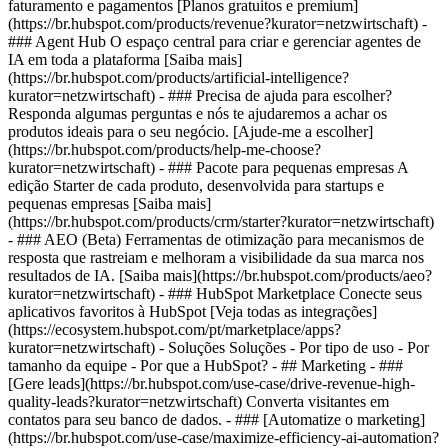
faturamento e pagamentos [Planos gratuitos e premium]
(https://br.hubspot.com/products/revenue?kurator=netzwirtschaft) -
### Agent Hub O espaço central para criar e gerenciar agentes de
IA em toda a plataforma [Saiba mais]
(https://br.hubspot.com/products/artificial-intelligence?
kurator=netzwirtschaft) - ### Precisa de ajuda para escolher?
Responda algumas perguntas e nós te ajudaremos a achar os
produtos ideais para o seu negócio. [Ajude-me a escolher]
(https://br.hubspot.com/products/help-me-choose?
kurator=netzwirtschaft)
- ### Pacote para pequenas empresas A
edição Starter de cada produto, desenvolvida para startups e
pequenas empresas [Saiba mais]
(https://br.hubspot.com/products/crm/starter?kurator=netzwirtschaft)
- ### AEO (Beta) Ferramentas de otimização para mecanismos de
resposta que rastreiam e melhoram a visibilidade da sua marca nos
resultados de IA. [Saiba mais](https://br.hubspot.com/products/aeo?
kurator=netzwirtschaft) - ### HubSpot Marketplace Conecte seus
aplicativos favoritos à HubSpot [Veja todas as integrações]
(https://ecosystem.hubspot.com/pt/marketplace/apps?
kurator=netzwirtschaft) - Soluções Soluções - Por tipo de uso - Por
tamanho da equipe - Por que a HubSpot?
- ## Marketing - ###
[Gere leads](https://br.hubspot.com/use-case/drive-revenue-high-
quality-leads?kurator=netzwirtschaft) Converta visitantes em
contatos para seu banco de dados. - ### [Automatize o marketing]
(https://br.hubspot.com/use-case/maximize-efficiency-ai-automation?