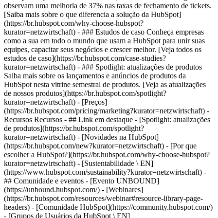
observam uma melhoria de 37% nas taxas de fechamento de tickets.
[Saiba mais sobre o que diferencia a solução da HubSpot]
(https://br.hubspot.com/why-choose-hubspot?
kurator=netzwirtschaft) - ### Estudos de caso Conheça empresas
como a sua em todo o mundo que usam a HubSpot para unir suas
equipes, capacitar seus negócios e crescer melhor. [Veja todos os
estudos de caso](https://br.hubspot.com/case-studies?
kurator=netzwirtschaft) - ### Spotlight: atualizações de produtos
Saiba mais sobre os lançamentos e anúncios de produtos da
HubSpot nesta vitrine semestral de produtos. [Veja as atualizações
de nossos produtos](https://br.hubspot.com/spotlight?
kurator=netzwirtschaft) - [Preços]
(https://br.hubspot.com/pricing/marketing?kurator=netzwirtschaft) -
Recursos Recursos - ## Link em destaque - [Spotlight: atualizações
de produtos](https://br.hubspot.com/spotlight?
kurator=netzwirtschaft) - [Novidades na HubSpot]
(https://br.hubspot.com/new?kurator=netzwirtschaft) - [Por que
escolher a HubSpot?](https://br.hubspot.com/why-choose-hubspot?
kurator=netzwirtschaft) - [Sustentabilidade \ EN]
(https://www.hubspot.com/sustainability?kurator=netzwirtschaft) -
## Comunidade e eventos - [Evento UNBOUND]
(https://unbound.hubspot.com/) - [Webinares]
(https://br.hubspot.com/resources/webinar#resource-library-page-
headers) - [Comunidade HubSpot](https://community.hubspot.com/)
- [Grupos de Usuários da HubSpot \ EN]