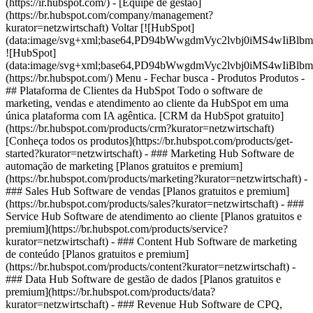
(https://ir.hubspot.com/) - [Equipe de gestão]
(https://br.hubspot.com/company/management?
kurator=netzwirtschaft) Voltar [![HubSpot]
(data:image/svg+xml;base64,PD94bWwgdmVyc2lvbj0iM
![HubSpot]
(data:image/svg+xml;base64,PD94bWwgdmVyc2lvbj0iM
(https://br.hubspot.com/) Menu - Fechar busca
- Produtos Produtos -
## Plataforma de Clientes da HubSpot Todo o software de
marketing, vendas e atendimento ao cliente da HubSpot em uma
única plataforma com IA agêntica. [CRM da HubSpot gratuito]
(https://br.hubspot.com/products/crm?kurator=netzwirtschaft)
[Conheça todos os produtos](https://br.hubspot.com/products/get-
started?kurator=netzwirtschaft)
- ### Marketing Hub Software de
automação de marketing [Planos gratuitos e premium]
(https://br.hubspot.com/products/marketing?kurator=netzwirtschaft) -
### Sales Hub Software de vendas [Planos gratuitos e premium]
(https://br.hubspot.com/products/sales?kurator=netzwirtschaft) - ###
Service Hub Software de atendimento ao cliente [Planos gratuitos e
premium](https://br.hubspot.com/products/service?
kurator=netzwirtschaft) - ### Content Hub Software de marketing
de conteúdo [Planos gratuitos e premium]
(https://br.hubspot.com/products/content?kurator=netzwirtschaft) -
### Data Hub Software de gestão de dados [Planos gratuitos e
premium](https://br.hubspot.com/products/data?
kurator=netzwirtschaft) - ### Revenue Hub Software de CPQ,