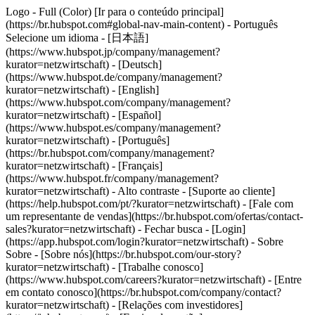
Logo - Full (Color) [Ir para o conteúdo principal]
(https://br.hubspot.com#global-nav-main-content) - Português
Selecione um idioma - [日本語]
(https://www.hubspot.jp/company/management?
kurator=netzwirtschaft) - [Deutsch]
(https://www.hubspot.de/company/management?
kurator=netzwirtschaft) - [English]
(https://www.hubspot.com/company/management?
kurator=netzwirtschaft) - [Español]
(https://www.hubspot.es/company/management?
kurator=netzwirtschaft) - [Português]
(https://br.hubspot.com/company/management?
kurator=netzwirtschaft) - [Français]
(https://www.hubspot.fr/company/management?
kurator=netzwirtschaft) - Alto contraste - [Suporte ao cliente]
(https://help.hubspot.com/pt/?kurator=netzwirtschaft) - [Fale com
um representante de vendas](https://br.hubspot.com/ofertas/contact-
sales?kurator=netzwirtschaft)
- Fechar busca - [Login]
(https://app.hubspot.com/login?kurator=netzwirtschaft) - Sobre
Sobre - [Sobre nós](https://br.hubspot.com/our-story?
kurator=netzwirtschaft) - [Trabalhe conosco]
(https://www.hubspot.com/careers?kurator=netzwirtschaft) - [Entre
em contato conosco](https://br.hubspot.com/company/contact?
kurator=netzwirtschaft) - [Relações com investidores]