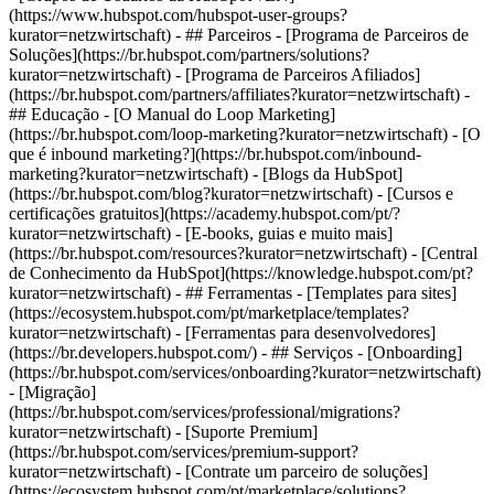
(https://www.hubspot.com/hubspot-user-groups?
kurator=netzwirtschaft) - ## Parceiros - [Programa de Parceiros de
Soluções](https://br.hubspot.com/partners/solutions?
kurator=netzwirtschaft) - [Programa de Parceiros Afiliados]
(https://br.hubspot.com/partners/affiliates?kurator=netzwirtschaft) -
## Educação - [O Manual do Loop Marketing]
(https://br.hubspot.com/loop-marketing?kurator=netzwirtschaft) - [O
que é inbound marketing?](https://br.hubspot.com/inbound-
marketing?kurator=netzwirtschaft) - [Blogs da HubSpot]
(https://br.hubspot.com/blog?kurator=netzwirtschaft) - [Cursos e
certificações gratuitos](https://academy.hubspot.com/pt/?
kurator=netzwirtschaft) - [E-books, guias e muito mais]
(https://br.hubspot.com/resources?kurator=netzwirtschaft) - [Central
de Conhecimento da HubSpot](https://knowledge.hubspot.com/pt?
kurator=netzwirtschaft) - ## Ferramentas - [Templates para sites]
(https://ecosystem.hubspot.com/pt/marketplace/templates?
kurator=netzwirtschaft) - [Ferramentas para desenvolvedores]
(https://br.developers.hubspot.com/) - ## Serviços - [Onboarding]
(https://br.hubspot.com/services/onboarding?kurator=netzwirtschaft)
- [Migração]
(https://br.hubspot.com/services/professional/migrations?
kurator=netzwirtschaft) - [Suporte Premium]
(https://br.hubspot.com/services/premium-support?
kurator=netzwirtschaft) - [Contrate um parceiro de soluções]
(https://ecosystem.hubspot.com/pt/marketplace/solutions?