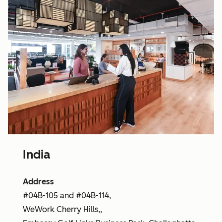
India
Address
#04B-105 and #04B-114,
WeWork Cherry Hills,,