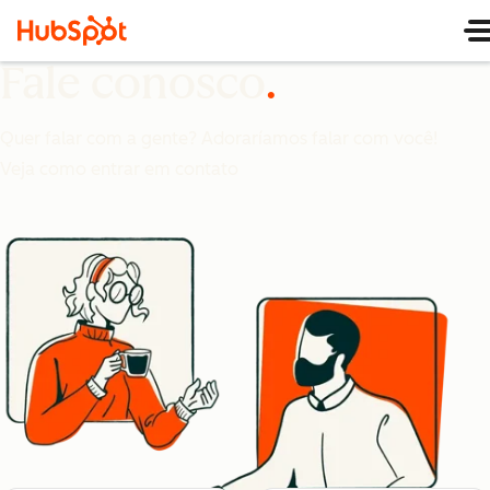
Fale conosco
Quer falar com a gente? Adoraríamos falar com você!
Veja como entrar em contato