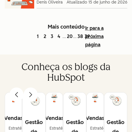
Denis Oliveira
Atualizado
15 de junho de 2026
Mais conteúdo
Ir para a
1
2
3
4
20
38
39
próxima
...
...
página
Conheça os blogs da
HubSpot
Vendas
Vendas
Vendas
Gestão
Gestão
Gestão
Estratégias
Estratégias
Estratégias
de
de
de