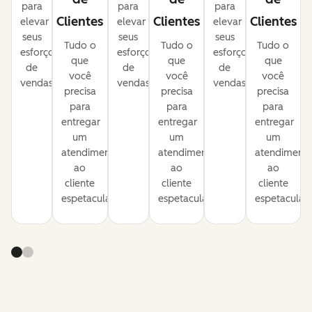
para
para
para
Clientes
Clientes
Clientes
elevar
elevar
elevar
seus
seus
seus
Tudo o
Tudo o
Tudo o
esforços
esforços
esforços
que
que
que
de
de
de
você
você
você
vendas.
vendas.
vendas.
precisa
precisa
precisa
para
para
para
entregar
entregar
entregar
um
um
um
atendimento
atendimento
atendiment
ao
ao
ao
cliente
cliente
cliente
espetacular.
espetacular.
espetacular.