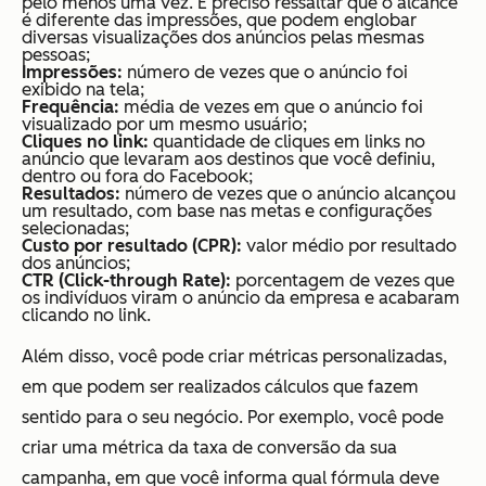
pelo menos uma vez. É preciso ressaltar que o alcance
é diferente das impressões, que podem englobar
diversas visualizações dos anúncios pelas mesmas
pessoas;
Impressões:
número de vezes que o anúncio foi
exibido na tela;
Frequência:
média de vezes em que o anúncio foi
visualizado por um mesmo usuário;
Cliques no link:
quantidade de cliques em links no
anúncio que levaram aos destinos que você definiu,
dentro ou fora do Facebook;
Resultados:
número de vezes que o anúncio alcançou
um resultado, com base nas metas e configurações
selecionadas;
Custo por resultado (CPR):
valor médio por resultado
dos anúncios;
CTR (Click-through Rate):
porcentagem de vezes que
os indivíduos viram o anúncio da empresa e acabaram
clicando no link.
Além disso, você pode criar métricas personalizadas,
em que podem ser realizados cálculos que fazem
sentido para o seu negócio. Por exemplo, você pode
criar uma métrica da taxa de conversão da sua
campanha, em que você informa qual fórmula deve