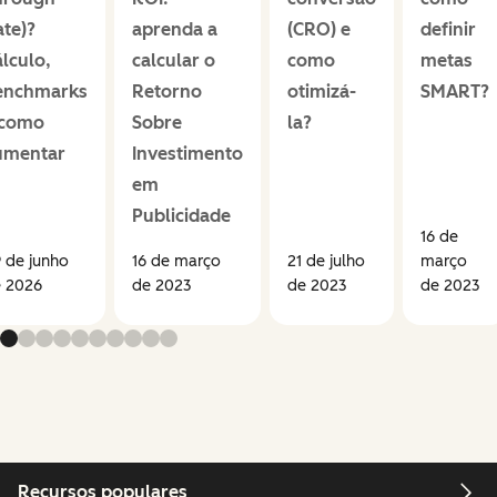
te)?
aprenda a
(CRO) e
definir
lculo,
calcular o
como
metas
enchmarks
Retorno
otimizá-
SMART?
 como
Sobre
la?
umentar
Investimento
em
Publicidade
16 de
 de junho
16 de março
21 de julho
março
 2026
de 2023
de 2023
de 2023
Recursos populares