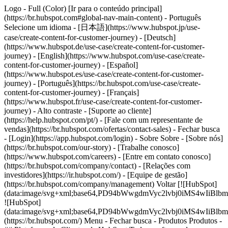
Logo - Full (Color) [Ir para o conteúdo principal]
(https://br.hubspot.com#global-nav-main-content) - Português
Selecione um idioma - [日本語](https://www.hubspot.jp/use-
case/create-content-for-customer-journey) - [Deutsch]
(https://www.hubspot.de/use-case/create-content-for-customer-
journey) - [English](https://www.hubspot.com/use-case/create-
content-for-customer-journey) - [Español]
(https://www.hubspot.es/use-case/create-content-for-customer-
journey) - [Português](https://br.hubspot.com/use-case/create-
content-for-customer-journey) - [Français]
(https://www.hubspot.fr/use-case/create-content-for-customer-
journey) - Alto contraste - [Suporte ao cliente]
(https://help.hubspot.com/pt/) - [Fale com um representante de
vendas](https://br.hubspot.com/ofertas/contact-sales)
- Fechar busca
- [Login](https://app.hubspot.com/login) - Sobre Sobre - [Sobre nós]
(https://br.hubspot.com/our-story) - [Trabalhe conosco]
(https://www.hubspot.com/careers) - [Entre em contato conosco]
(https://br.hubspot.com/company/contact) - [Relações com
investidores](https://ir.hubspot.com/) - [Equipe de gestão]
(https://br.hubspot.com/company/management) Voltar [![HubSpot]
(data:image/svg+xml;base64,PD94bWwgdmVyc2lvbj0iM
![HubSpot]
(data:image/svg+xml;base64,PD94bWwgdmVyc2lvbj0iM
(https://br.hubspot.com/) Menu - Fechar busca
- Produtos Produtos -