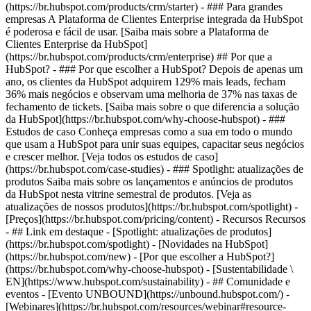
(https://br.hubspot.com/products/crm/starter) - ### Para grandes
empresas A Plataforma de Clientes Enterprise integrada da HubSpot
é poderosa e fácil de usar. [Saiba mais sobre a Plataforma de
Clientes Enterprise da HubSpot]
(https://br.hubspot.com/products/crm/enterprise) ## Por que a
HubSpot? - ### Por que escolher a HubSpot? Depois de apenas um
ano, os clientes da HubSpot adquirem 129% mais leads, fecham
36% mais negócios e observam uma melhoria de 37% nas taxas de
fechamento de tickets. [Saiba mais sobre o que diferencia a solução
da HubSpot](https://br.hubspot.com/why-choose-hubspot) - ###
Estudos de caso Conheça empresas como a sua em todo o mundo
que usam a HubSpot para unir suas equipes, capacitar seus negócios
e crescer melhor. [Veja todos os estudos de caso]
(https://br.hubspot.com/case-studies) - ### Spotlight: atualizações de
produtos Saiba mais sobre os lançamentos e anúncios de produtos
da HubSpot nesta vitrine semestral de produtos. [Veja as
atualizações de nossos produtos](https://br.hubspot.com/spotlight) -
[Preços](https://br.hubspot.com/pricing/content) - Recursos Recursos
- ## Link em destaque - [Spotlight: atualizações de produtos]
(https://br.hubspot.com/spotlight) - [Novidades na HubSpot]
(https://br.hubspot.com/new) - [Por que escolher a HubSpot?]
(https://br.hubspot.com/why-choose-hubspot) - [Sustentabilidade \
EN](https://www.hubspot.com/sustainability) - ## Comunidade e
eventos - [Evento UNBOUND](https://unbound.hubspot.com/) -
[Webinares](https://br.hubspot.com/resources/webinar#resource-