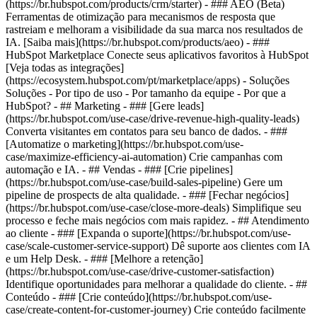
(https://br.hubspot.com/products/crm/starter) - ### AEO (Beta)
Ferramentas de otimização para mecanismos de resposta que
rastreiam e melhoram a visibilidade da sua marca nos resultados de
IA. [Saiba mais](https://br.hubspot.com/products/aeo) - ###
HubSpot Marketplace Conecte seus aplicativos favoritos à HubSpot
[Veja todas as integrações]
(https://ecosystem.hubspot.com/pt/marketplace/apps) - Soluções
Soluções - Por tipo de uso - Por tamanho da equipe - Por que a
HubSpot?
- ## Marketing - ### [Gere leads]
(https://br.hubspot.com/use-case/drive-revenue-high-quality-leads)
Converta visitantes em contatos para seu banco de dados. - ###
[Automatize o marketing](https://br.hubspot.com/use-
case/maximize-efficiency-ai-automation) Crie campanhas com
automação e IA. - ## Vendas - ### [Crie pipelines]
(https://br.hubspot.com/use-case/build-sales-pipeline) Gere um
pipeline de prospects de alta qualidade. - ### [Fechar negócios]
(https://br.hubspot.com/use-case/close-more-deals) Simplifique seu
processo e feche mais negócios com mais rapidez. - ## Atendimento
ao cliente - ### [Expanda o suporte](https://br.hubspot.com/use-
case/scale-customer-service-support) Dê suporte aos clientes com IA
e um Help Desk. - ### [Melhore a retenção]
(https://br.hubspot.com/use-case/drive-customer-satisfaction)
Identifique oportunidades para melhorar a qualidade do cliente. - ##
Conteúdo - ### [Crie conteúdo](https://br.hubspot.com/use-
case/create-content-for-customer-journey) Crie conteúdo facilmente