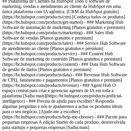
## Plataforma de Clientes da HubSpot Todo o software de
marketing, vendas e atendimento ao cliente da HubSpot em uma
única plataforma com IA agêntica. [CRM da HubSpot gratuito]
(https://br.hubspot.com/products/crm) [Conheça todos os produtos]
(https://br.hubspot.com/products/get-started)
- ### Marketing Hub
Software de automação de marketing [Planos gratuitos e premium]
(https://br.hubspot.com/products/marketing) - ### Sales Hub
Software de vendas [Planos gratuitos e premium]
(https://br.hubspot.com/products/sales) - ### Service Hub Software
de atendimento ao cliente [Planos gratuitos e premium]
(https://br.hubspot.com/products/service) - ### Content Hub
Software de marketing de conteúdo [Planos gratuitos e premium]
(https://br.hubspot.com/products/content) - ### Data Hub Software
de gestão de dados [Planos gratuitos e premium]
(https://br.hubspot.com/products/data) - ### Revenue Hub Software
de CPQ, faturamento e pagamentos [Planos gratuitos e premium]
(https://br.hubspot.com/products/revenue) - ### Agent Hub O
espaço central para criar e gerenciar agentes de IA em toda a
plataforma [Saiba mais](https://br.hubspot.com/products/artificial-
intelligence) - ### Precisa de ajuda para escolher? Responda
algumas perguntas e nós te ajudaremos a achar os produtos ideais
para o seu negócio. [Ajude-me a escolher]
(https://br.hubspot.com/products/help-me-choose)
- ### Pacote para
pequenas empresas A edição Starter de cada produto, desenvolvida
para startups e pequenas empresas [Saiba mais]