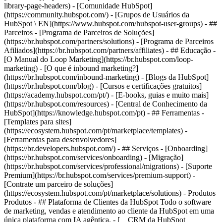
library-page-headers) - [Comunidade HubSpot]
(https://community.hubspot.com/) - [Grupos de Usuários da
HubSpot \ EN](https://www.hubspot.com/hubspot-user-groups) - ##
Parceiros - [Programa de Parceiros de Soluções]
(https://br.hubspot.com/partners/solutions) - [Programa de Parceiros
Afiliados](https://br.hubspot.com/partners/affiliates) - ## Educação -
[O Manual do Loop Marketing](https://br.hubspot.com/loop-
marketing) - [O que é inbound marketing?]
(https://br.hubspot.com/inbound-marketing) - [Blogs da HubSpot]
(https://br.hubspot.com/blog) - [Cursos e certificações gratuitos]
(https://academy.hubspot.com/pt/) - [E-books, guias e muito mais]
(https://br.hubspot.com/resources) - [Central de Conhecimento da
HubSpot](https://knowledge.hubspot.com/pt) - ## Ferramentas -
[Templates para sites]
(https://ecosystem.hubspot.com/pt/marketplace/templates) -
[Ferramentas para desenvolvedores]
(https://br.developers.hubspot.com/) - ## Serviços - [Onboarding]
(https://br.hubspot.com/services/onboarding) - [Migração]
(https://br.hubspot.com/services/professional/migrations) - [Suporte
Premium](https://br.hubspot.com/services/premium-support) -
[Contrate um parceiro de soluções]
(https://ecosystem.hubspot.com/pt/marketplace/solutions)
- Produtos Produtos - ## Plataforma de Clientes da HubSpot Todo o software de marketing, vendas e atendimento ao cliente da HubSpot em uma única plataforma com IA agêntica. - [__CRM da HubSpot gratuito__](https://br.hubspot.com/products/crm) - [__Conheça todos os produtos__](https://br.hubspot.com/products/get-started) - [![195140668528](https://53.fs1.hubspotusercontent-na1.net/hubfs/53/assets/hubspot.com/global-navigation/2025/marketing-hub.svg) \ __Marketing Hub__ \ Software de automação de marketing](https://br.hubspot.com/products/marketing) - [![195146645596](https://53.fs1.hubspotusercontent-na1.net/hubfs/53/assets/hubspot.com/global-navigation/2025/sales-hub.svg) \ __Sales Hub__ \ Software de vendas](https://br.hubspot.com/products/sales) - [![195140668527](https://53.fs1.hubspotusercontent-na1.net/hubfs/53/assets/hubspot.com/global-navigation/2025/service-hub.svg) \ __Service Hub__ \ Software de atendimento ao cliente](https://br.hubspot.com/products/service) - [![195140649745](https://53.fs1.hubspotusercontent-na1.net/hubfs/53/assets/hubspot.com/global-navigation/2025/content-hub.svg) \ __Content Hub__ \ Software de marketing de conteúdo](https://br.hubspot.com/products/content) - [![195289608884](https://53.fs1.hubspotusercontent-na1.net/hubfs/53/assets/hubspot.com/global-navigation/2025/data-hub.svg) \ __Data Hub__ \ Software de gestão de dados](https://br.hubspot.com/products/data) - [![195140609672](https://53.fs1.hubspotusercontent-na1.net/hubfs/53/assets/hubspot.com/global-navigation/2025/commerce-hub.svg) \ __Revenue Hub__ \ Software de CPQ, faturamento e pagamentos](https://br.hubspot.com/products/revenue) - [![ProductIcons_AgentHub_Icon_Orange](https://53.fs1.hubspotusercontent-na1.net/hubfs/53/assets/webteam-cms-portal/images/breeze/ProductIcons_AgentHub_Icon_Orange.svg) \ __Agent Hub__ \ O espaço central para criar e gerenciar agentes de IA em toda a plataforma](https://br.hubspot.com/products/artificial-intelligence) - [![188619147390](https://53.fs1.hubspotusercontent-na1.net/hubfs/53/assets/hubspot.com/global-navigation/help-me-choose-tool.svg) \ __Precisa de ajuda para escolher?__ \ Responda algumas perguntas e nós te ajudaremos a achar os produtos ideais para o seu negócio.](https://br.hubspot.com/products/help-me-choose) - [![195140649746](https://53.fs1.hubspotusercontent-na1.net/hubfs/53/assets/hubspot.com/global-navigation/2025/small-business.svg) \ __Pacote para pequenas empresas__ \ A edição Starter de cada produto, desenvolvida para startups e pequenas empresas](https://br.hubspot.com/products/crm/starter) - [![210646671655](https://53.fs1.hubspotusercontent-na1.net/hubfs/53/assets/hubspot.com/global-navigation/2025/aeo.svg) \ __AEO (Beta)__ \ Ferramentas de otimização para mecanismos de resposta que rastreiam e melhoram a visibilidade da sua marca nos resultados de IA.](https://br.hubspot.com/products/aeo) - [![195140649747](https://53.fs1.hubspotusercontent-na1.net/hubfs/53/assets/hubspot.com/global-navigation/2025/app-marketplace.svg) \ __HubSpot Marketplace__ \ Conecte seus aplicativos favoritos à HubSpot](https://ecosystem.hubspot.com/pt/marketplace/apps) - Soluções Soluções - Por tipo de uso - ## Marketing - [Gere leads](https://br.hubspot.com/use-case/drive-revenue-high-quality-leads) - [Automatize o marketing](https://br.hubspot.com/use-case/maximize-efficiency-ai-automation) - ## Vendas - [Crie pipelines](https://br.hubspot.com/use-case/build-sales-pipeline) - [Fechar negócios](https://br.hubspot.com/use-case/close-more-deals) - ## Atendimento ao cliente - [Expanda o suporte](https://br.hubspot.com/use-case/scale-customer-service-support) - [Melhore a retenção](https://br.hubspot.com/use-case/drive-customer-satisfaction) - ## Conteúdo - [Crie conteúdo](https://br.hubspot.com/use-case/create-content-for-customer-journey) - [Gerencie conteúdo](https://br.hubspot.com/use-case/manage-content) - ## Startups e pequenas empresas - [Encontre e alcance clientes](https://br.hubspot.com/use-case/find-and-reach-customers) - [Aumente as vendas e receba pagamentos](https://br.hubspot.com/use-case/grow-sales-and-get-paid-faster) - [Organize os dados do cliente](https://br.hubspot.com/use-case/understand-and-organize-customer-data) - ## Inteligência artificial - [Resolva dúvidas de seus clientes 24/7](https://br.hubspot.com/products/artificial-intelligence/ai-customer-service-agent) - [Automatize a prospecção de vendas](https://br.hubspot.com/products/sales/ai-prospecting-agent) - [Faça uma análise mais rápida de seus clientes](https://br.hubspot.com/products/artificial-intelligence/ai-data-agent) - Por tamanho da equipe - ## Por tamanho da equipe - ![195309752641](https://53.fs1.hubspotusercontent-na1.net/hub/53/hubfs/assets/hubspot.com/global-navigation/2025/Small%20Businesses%20%26%20Start%20ups.webp?width=1035&height=450&name=Small%20Businesses%20%26%20Start%20ups.webp) ### Para pequenas empresas e startups A Plataforma de Clientes Starter da HubSpot ajuda sua startup ou pequena empresa em crescimento a encontrar e conquistar clientes desde o primeiro dia. [Saiba mais sobre a Plataforma de Clientes Starter da HubSpot](https://br.hubspot.com/products/crm/starter) - ![195309752642](https://53.fs1.hubspotusercontent-na1.net/hub/53/hubfs/assets/hubspot.com/global-navigation/2025/Enterprise.webp?width=1035&height=450&name=Enterprise.webp) ### Para grandes empresas A Plataforma de Clientes Enterprise integrada da HubSpot é poderosa e fácil de usar. [Saiba mais sobre a Plataforma de Clientes Enterprise da HubSpot](https://br.hubspot.com/products/crm/enterprise) - Por que a HubSpot? - ## Por que a HubSpot? - ![195309752643](https://53.fs1.hubspotusercontent-na1.net/hub/53/hubfs/assets/hubspot.com/global-navigation/2025/Why%20Choose%20HubSpot.webp?width=1035&height=450&name=Why%20Choose%20HubSpot.webp) ### Por que escolher a HubSpot? Depois de apenas um ano, os clientes da HubSpot adquirem 129% mais leads, fecham 36% mais negócios e observam uma melhoria de 37% nas taxas de fechamento de tickets. [Saiba mais sobre o que diferencia a solução da HubSpot](https://br.hubspot.com/why-choose-hubspot) - ![195303448595](https://53.fs1.hubspotusercontent-na1.net/hub/53/hubfs/assets/hubspot.com/global-navigation/2025/Case%20Studies.webp?width=1035&height=450&name=Case%20Studies.webp) ### Estudos de caso Conheça empresas como a sua em todo o mundo que usam a HubSpot para unir suas equipes, capacitar seus negócios e crescer melhor. [Veja todos os estudos de caso](https://br.hubspot.com/case-studies) - ![191228329371](https://53.fs1.hubspotusercontent-na1.net/hub/53/hubfs/spotlight_resized_518x225.png?width=518&height=225&name=spotlight_resized_518x225.png) ### Spotlight: atualizações de produtos Saiba mais sobre os lançamentos e anúncios de produtos da HubSpot nesta vitrine semestral de produtos. [Veja as atualizações de nossos produtos](https://br.hubspot.com/spotlight) - [Preços](https://br.hubspot.com/pricing/content) - Recursos Recursos - ## Link em destaque - [Spotlight: atualizações de produtos](https://br.hubspot.com/spotlight) - [Novidades na HubSpot](https://br.hubspot.com/new) - [Por que escolher a HubSpot?](https://br.hubspot.com/why-choose-hubspot) - [Sustentabilidade \ EN](https://www.hubspot.com/sustainability) - ## Comunidade e eventos - [Evento UNBOUND](https://unbound.hubspot.com/) - [Webinares](https://br.hubspot.com/resources/webinar#resource-library-page-headers) - [Comunidade HubSpot](https://community.hubspot.com/) - [Grupos de Usuários da HubSpot \ EN](https://www.hubspot.com/hubspot-user-groups) - ## Parceiros - [Programa de Parceiros de Soluções](https://br.hubspot.com/partners/solutions) - [Programa de Parceiros Afiliados](https://br.hubspot.com/partners/affiliates) - ## Educação - [O Manual do Loop Marketing](https://br.hubspot.com/loop-marketing) - [O que é inbound marketing?](https://br.hubspot.com/inbound-marketing) - [Blogs da HubSpot](https://br.hubspot.com/blog) - [Cursos e certificações gratuitos](https://academy.hubspot.com/pt/) - [E-books, guias e muito mais](https://br.hubspot.com/resources) - [Central de Conhecimento da HubSpot](https://knowledge.hubspot.com/pt) - ## Ferramentas - [Templates para sites](https://ecosystem.hubspot.com/pt/marketplace/templates) - [Ferramentas para desenvolvedores](https://br.developers.hubspot.com/) - ## Serviços - [Onboarding](https://br.hubspot.com/services/onboarding) - [Migração](https://br.hubspot.com/services/professional/migrations) - [Suporte Premium](https://br.hubspot.com/services/premium-support) - [Contrate um parceiro de soluções](https://ecosystem.hubspot.com/pt/marketplace/solutions) - Sobre Sobre - [Sobre nós](https://br.hubspot.com/our-story) - [Trabalhe conosco](https://www.hubspot.com/careers) - [Entre em contato conosco](https://br.hubspot.com/company/contact) - [Relações com investidores](https://ir.hubspot.com/) - [Equipe de gestão](https://br.hubspot.com/company/management) [Peça uma demonstração](https://br.hubspot.com/products/cms/demo) [Comece a usar grátis](https://app.hubspot.com/signup-hubspot/cms-free)