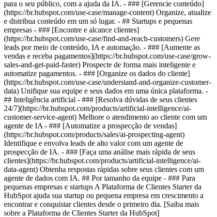
para o seu público, com a ajuda da IA. - ### [Gerencie conteúdo]
(https://br.hubspot.com/use-case/manage-content) Organize, atualize
e distribua conteúdo em um só lugar. - ## Startups e pequenas
empresas - ### [Encontre e alcance clientes]
(https://br.hubspot.com/use-case/find-and-reach-customers) Gere
leads por meio de conteúdo, IA e automação. - ### [Aumente as
vendas e receba pagamentos](https://br.hubspot.com/use-case/grow-
sales-and-get-paid-faster) Prospecte de forma mais inteligente e
automatize pagamentos. - ### [Organize os dados do cliente]
(https://br.hubspot.com/use-case/understand-and-organize-customer-
data) Unifique sua equipe e seus dados em uma única plataforma. -
## Inteligência artificial - ### [Resolva dúvidas de seus clientes
24/7](https://br.hubspot.com/products/artificial-intelligence/ai-
customer-service-agent) Melhore o atendimento ao cliente com um
agente de IA - ### [Automatize a prospecção de vendas]
(https://br.hubspot.com/products/sales/ai-prospecting-agent)
Identifique e envolva leads de alto valor com um agente de
prospecção de IA. - ### [Faça uma análise mais rápida de seus
clientes](https://br.hubspot.com/products/artificial-intelligence/ai-
data-agent) Obtenha respostas rápidas sobre seus clientes com um
agente de dados com IA. ## Por tamanho da equipe - ### Para
pequenas empresas e startups A Plataforma de Clientes Starter da
HubSpot ajuda sua startup ou pequena empresa em crescimento a
encontrar e conquistar clientes desde o primeiro dia. [Saiba mais
sobre a Plataforma de Clientes Starter da HubSpot]