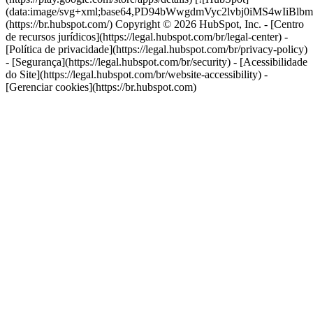
(data:image/svg+xml;base64,PD94bWwgdmVyc2lvbj0i
(https://br.hubspot.com/) Copyright © 2026 HubSpot, Inc. - [Centro
de recursos jurídicos](https://legal.hubspot.com/br/legal-center) -
[Política de privacidade](https://legal.hubspot.com/br/privacy-policy)
- [Segurança](https://legal.hubspot.com/br/security) - [Acessibilidade
do Site](https://legal.hubspot.com/br/website-accessibility) -
[Gerenciar cookies](https://br.hubspot.com)