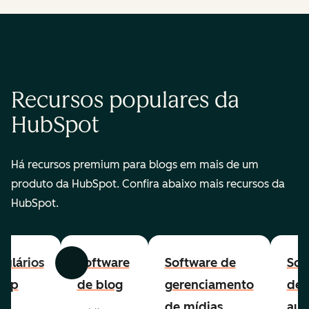
Recursos populares da
HubSpot
Há recursos premium para blogs em mais de um
produto da HubSpot. Confira abaixo mais recursos da
HubSpot.
ulários
Software
Software de
Sof
Anterior
Avançar
-up
de blog
gerenciamento
de
de mídias
aut