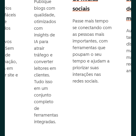
Publique
sociais
de
lários
blogs com
p fáceis
qualidade,
mar
Passe mais tempo
ar e
otimizados
se conectando com
zados
com
Auto
as pessoas mais
insights de
taref
importantes, com
itivos
IA para
disp
ferramentas que
s. Sem
atrair
mail
poupam o seu
sar de
tráfego e
mark
tempo e ajudam a
ramação,
converter
redes
priorizar suas
ona em
leitores em
anún
interações nas
uer site e
clientes.
redes sociais.
is.
Tudo isso
em um
conjunto
completo
de
ferramentas
integradas.