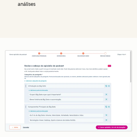
análises
Cl