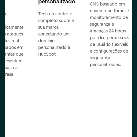
personalizado
CMS baseado em
nuvem que fornece
te e
Tenha o controle
monitoramento de
va
completo sobre a
segurança e
aticamente
sua marca
ameaças 24 horas
veis ataques
conectando um
por dia, permissões
entes mal-
domínio
de usuário flexíveis
cionados em
personalizado à
e configurações de
te antes que
HubSpot
segurança
representem
personalizadas.
ameaça à
mpresa.