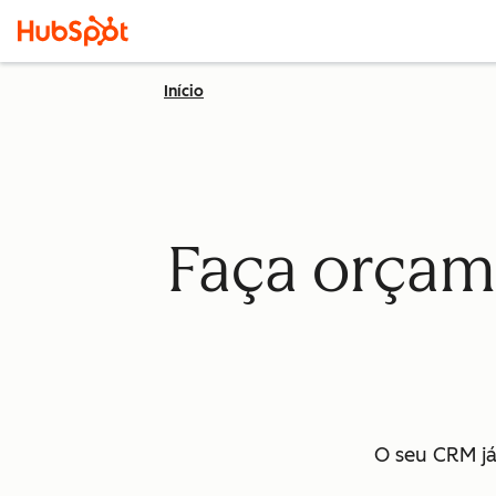
Início
Faça orçame
O seu CRM já