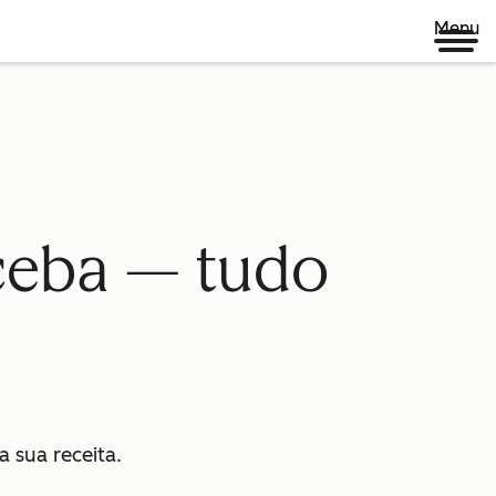
Menu
eceba — tudo
 sua receita.