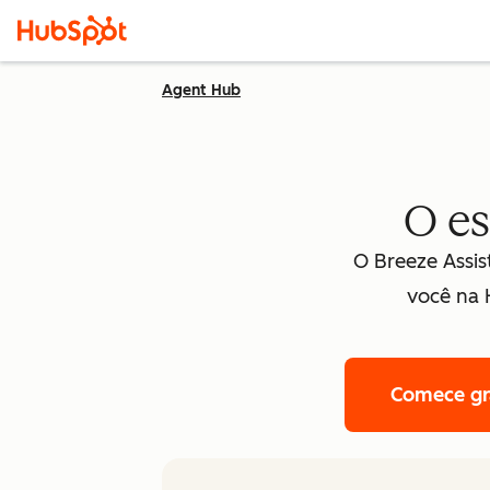
Agent Hub
O es
O Breeze Assis
você na 
Comece gr