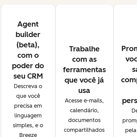
Agent
builder
(beta),
Pro
Trabalhe
com o
vo
com as
poder do
s
ferramentas
seu CRM
comp
que você já
Descreva o
usa
que você
pers
Acesse e-mails,
precisa em
calendário,
D
linguagem
documentos
promp
simples, e o
compartilhados
pela
Breeze