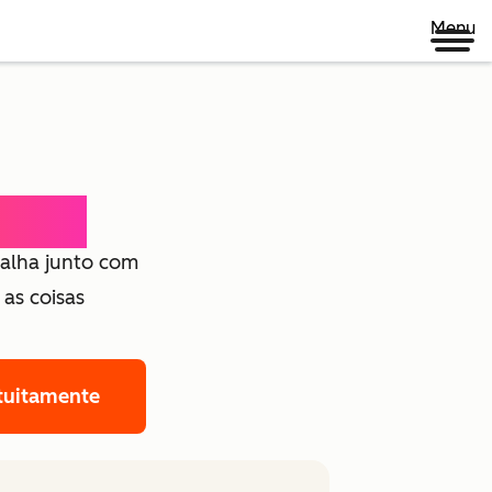
Menu
da um
balha junto com
as coisas
atuitamente