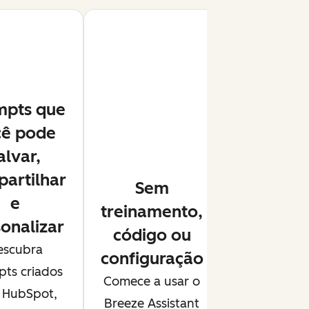
mpts que
cê pode
alvar,
artilhar
Sem
e
treinamento,
onalizar
código ou
escubra
configuração
ts criados
Comece a usar o
 HubSpot,
Breeze Assistant