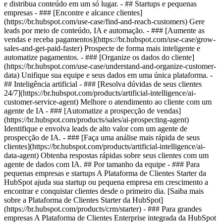
e distribua conteúdo em um só lugar. - ## Startups e pequenas
empresas - ### [Encontre e alcance clientes]
(https://br.hubspot.com/use-case/find-and-reach-customers) Gere
leads por meio de conteúdo, IA e automação. - ### [Aumente as
vendas e receba pagamentos](https://br.hubspot.com/use-case/grow-
sales-and-get-paid-faster) Prospecte de forma mais inteligente e
automatize pagamentos. - ### [Organize os dados do cliente]
(https://br.hubspot.com/use-case/understand-and-organize-customer-
data) Unifique sua equipe e seus dados em uma única plataforma. -
## Inteligência artificial - ### [Resolva dúvidas de seus clientes
24/7](https://br.hubspot.com/products/artificial-intelligence/ai-
customer-service-agent) Melhore o atendimento ao cliente com um
agente de IA - ### [Automatize a prospecção de vendas]
(https://br.hubspot.com/products/sales/ai-prospecting-agent)
Identifique e envolva leads de alto valor com um agente de
prospecção de IA. - ### [Faça uma análise mais rápida de seus
clientes](https://br.hubspot.com/products/artificial-intelligence/ai-
data-agent) Obtenha respostas rápidas sobre seus clientes com um
agente de dados com IA. ## Por tamanho da equipe - ### Para
pequenas empresas e startups A Plataforma de Clientes Starter da
HubSpot ajuda sua startup ou pequena empresa em crescimento a
encontrar e conquistar clientes desde o primeiro dia. [Saiba mais
sobre a Plataforma de Clientes Starter da HubSpot]
(https://br.hubspot.com/products/crm/starter) - ### Para grandes
empresas A Plataforma de Clientes Enterprise integrada da HubSpot