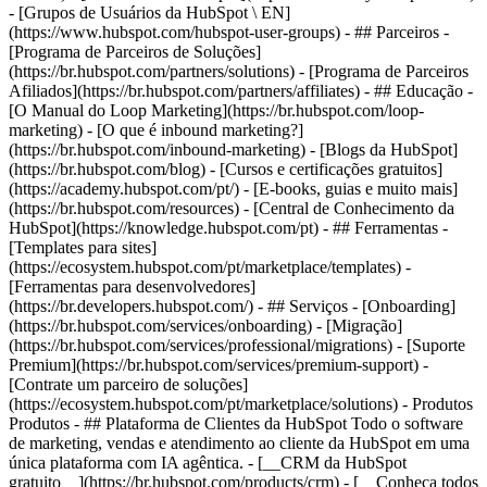
- [Grupos de Usuários da HubSpot \ EN]
(https://www.hubspot.com/hubspot-user-groups) - ## Parceiros -
[Programa de Parceiros de Soluções]
(https://br.hubspot.com/partners/solutions) - [Programa de Parceiros
Afiliados](https://br.hubspot.com/partners/affiliates) - ## Educação -
[O Manual do Loop Marketing](https://br.hubspot.com/loop-
marketing) - [O que é inbound marketing?]
(https://br.hubspot.com/inbound-marketing) - [Blogs da HubSpot]
(https://br.hubspot.com/blog) - [Cursos e certificações gratuitos]
(https://academy.hubspot.com/pt/) - [E-books, guias e muito mais]
(https://br.hubspot.com/resources) - [Central de Conhecimento da
HubSpot](https://knowledge.hubspot.com/pt) - ## Ferramentas -
[Templates para sites]
(https://ecosystem.hubspot.com/pt/marketplace/templates) -
[Ferramentas para desenvolvedores]
(https://br.developers.hubspot.com/) - ## Serviços - [Onboarding]
(https://br.hubspot.com/services/onboarding) - [Migração]
(https://br.hubspot.com/services/professional/migrations) - [Suporte
Premium](https://br.hubspot.com/services/premium-support) -
[Contrate um parceiro de soluções]
(https://ecosystem.hubspot.com/pt/marketplace/solutions)
- Produtos Produtos - ## Plataforma de Clientes da HubSpot Todo o software de marketing, vendas e atendimento ao cliente da HubSpot em uma única plataforma com IA agêntica. - [__CRM da HubSpot gratuito__](https://br.hubspot.com/products/crm) - [__Conheça todos os produtos__](https://br.hubspot.com/products/get-started) - [![195140668528](https://53.fs1.hubspotusercontent-na1.net/hubfs/53/assets/hubspot.com/global-navigation/2025/marketing-hub.svg) \ __Marketing Hub__ \ Software de automação de marketing](https://br.hubspot.com/products/marketing) - [![195146645596](https://53.fs1.hubspotusercontent-na1.net/hubfs/53/assets/hubspot.com/global-navigation/2025/sales-hub.svg) \ __Sales Hub__ \ Software de vendas](https://br.hubspot.com/products/sales) - [![195140668527](https://53.fs1.hubspotusercontent-na1.net/hubfs/53/assets/hubspot.com/global-navigation/2025/service-hub.svg) \ __Service Hub__ \ Software de atendimento ao cliente](https://br.hubspot.com/products/service) - [![195140649745](https://53.fs1.hubspotusercontent-na1.net/hubfs/53/assets/hubspot.com/global-navigation/2025/content-hub.svg) \ __Content Hub__ \ Software de marketing de conteúdo](https://br.hubspot.com/products/content) - [![195289608884](https://53.fs1.hubspotusercontent-na1.net/hubfs/53/assets/hubspot.com/global-navigation/2025/data-hub.svg) \ __Data Hub__ \ Software de gestão de dados](https://br.hubspot.com/products/data) - [![195140609672](https://53.fs1.hubspotusercontent-na1.net/hubfs/53/assets/hubspot.com/global-navigation/2025/commerce-hub.svg) \ __Revenue Hub__ \ Software de CPQ, faturamento e pagamentos](https://br.hubspot.com/products/revenue) - [![ProductIcons_AgentHub_Icon_Orange](https://53.fs1.hubspotusercontent-na1.net/hubfs/53/assets/webteam-cms-portal/images/breeze/ProductIcons_AgentHub_Icon_Orange.svg) \ __Agent Hub__ \ O espaço central para criar e gerenciar agentes de IA em toda a plataforma](https://br.hubspot.com/products/artificial-intelligence) - [![188619147390](https://53.fs1.hubspotusercontent-na1.net/hubfs/53/assets/hubspot.com/global-navigation/help-me-choose-tool.svg) \ __Precisa de ajuda para escolher?__ \ Responda algumas perguntas e nós te ajudaremos a achar os produtos ideais para o seu negócio.](https://br.hubspot.com/products/help-me-choose) - [![195140649746](https://53.fs1.hubspotusercontent-na1.net/hubfs/53/assets/hubspot.com/global-navigation/2025/small-business.svg) \ __Pacote para pequenas empresas__ \ A edição Starter de cada produto, desenvolvida para startups e pequenas empresas](https://br.hubspot.com/products/crm/starter) - [![210646671655](https://53.fs1.hubspotusercontent-na1.net/hubfs/53/assets/hubspot.com/global-navigation/2025/aeo.svg) \ __AEO (Beta)__ \ Ferramentas de otimização para mecanismos de resposta que rastreiam e melhoram a visibilidade da sua marca nos resultados de IA.](https://br.hubspot.com/products/aeo) - [![195140649747](https://53.fs1.hubspotusercontent-na1.net/hubfs/53/assets/hubspot.com/global-navigation/2025/app-marketplace.svg) \ __HubSpot Marketplace__ \ Conecte seus aplicativos favoritos à HubSpot](https://ecosystem.hubspot.com/pt/marketplace/apps) - Soluções Soluções - Por tipo de uso - ## Marketing - [Gere leads](https://br.hubspot.com/use-case/drive-revenue-high-quality-leads) - [Automatize o marketing](https://br.hubspot.com/use-case/maximize-efficiency-ai-automation) - ## Vendas - [Crie pipelines](https://br.hubspot.com/use-case/build-sales-pipeline) - [Fechar negócios](https://br.hubspot.com/use-case/close-more-deals) - ## Atendimento ao cliente - [Expanda o suporte](https://br.hubspot.com/use-case/scale-customer-service-support) - [Melhore a retenção](https://br.hubspot.com/use-case/drive-customer-satisfaction) - ## Conteúdo - [Crie conteúdo](https://br.hubspot.com/use-case/create-content-for-customer-journey) - [Gerencie conteúdo](https://br.hubspot.com/use-case/manage-content) - ## Startups e pequenas empresas - [Encontre e alcance clientes](https://br.hubspot.com/use-case/find-and-reach-customers) - [Aumente as vendas e receba pagamentos](https://br.hubspot.com/use-case/grow-sales-and-get-paid-faster) - [Organize os dados do cliente](https://br.hubspot.com/use-case/understand-and-organize-customer-data) - ## Inteligência artificial - [Resolva dúvidas de seus clientes 24/7](https://br.hubspot.com/products/artificial-intelligence/ai-customer-service-agent) - [Automatize a prospecção de vendas](https://br.hubspot.com/products/sales/ai-prospecting-agent) - [Faça uma análise mais rápida de seus clientes](https://br.hubspot.com/products/artificial-intelligence/ai-data-agent) - Por tamanho da equipe - ## Por tamanho da equipe - ![195309752641](https://53.fs1.hubspotusercontent-na1.net/hub/53/hubfs/assets/hubspot.com/global-navigation/2025/Small%20Businesses%20%26%20Start%20ups.webp?width=1035&height=450&name=Small%20Businesses%20%26%20Start%20ups.webp) ### Para pequenas empresas e startups A Plataforma de Clientes Starter da HubSpot ajuda sua startup ou pequena empresa em crescimento a encontrar e conquistar clientes desde o primeiro dia. [Saiba mais sobre a Plataforma de Clientes Starter da HubSpot](https://br.hubspot.com/products/crm/starter) - ![195309752642](https://53.fs1.hubspotusercontent-na1.net/hub/53/hubfs/assets/hubspot.com/global-navigation/2025/Enterprise.webp?width=1035&height=450&name=Enterprise.webp) ### Para grandes empresas A Plataforma de Clientes Enterprise integrada da HubSpot é poderosa e fácil de usar. [Saiba mais sobre a Plataforma de Clientes Enterprise da HubSpot](https://br.hubspot.com/products/crm/enterprise) - Por que a HubSpot? - ## Por que a HubSpot? - ![195309752643](https://53.fs1.hubspotusercontent-na1.net/hub/53/hubfs/assets/hubspot.com/global-navigation/2025/Why%20Choose%20HubSpot.webp?width=1035&height=450&name=Why%20Choose%20HubSpot.webp) ### Por que escolher a HubSpot? Depois de apenas um ano, os clientes da HubSpot adquirem 129% mais leads, fecham 36% mais negócios e observam uma melhoria de 37% nas taxas de fechamento de tickets. [Saiba mais sobre o que diferencia a solução da HubSpot](https://br.hubspot.com/why-choose-hubspot) - ![195303448595](https://53.fs1.hubspotusercontent-na1.net/hub/53/hubfs/assets/hubspot.com/global-navigation/2025/Case%20Studies.webp?width=1035&height=450&name=Case%20Studies.webp) ### Estudos de caso Conheça empresas como a sua em todo o mundo que usam a HubSpot para unir suas equipes, capacitar seus negócios e crescer melhor. [Veja todos os estudos de caso](https://br.hubspot.com/case-studies) - ![191228329371](https://53.fs1.hubspotusercontent-na1.net/hub/53/hubfs/spotlight_resized_518x225.png?width=518&height=225&name=spotlight_resized_518x225.png) ### Spotlight: atualizações de produtos Saiba mais sobre os lançamentos e anúncios de produtos da HubSpot nesta vitrine semestral de produtos. [Veja as atualizações de nossos produtos](https://br.hubspot.com/spotlight) - [Preços](https://br.hubspot.com/pricing/marketing) - Recursos Recursos - ## Link em destaque - [Spotlight: atualizações de produtos](https://br.hubspot.com/spotlight) - [Novidades na HubSpot](https://br.hubspot.com/new) - [Por que escolher a HubSpot?](https://br.hubspot.com/why-choose-hubspot) - [Sustentabilidade \ EN](https://www.hubspot.com/sustainability) - ## Comunidade e eventos - [Evento UNBOUND](https://unbound.hubspot.com/) - [Webinares](https://br.hubspot.com/resources/webinar#resource-library-page-headers) - [Comunidade HubSpot](https://community.hubspot.com/) - [Grupos de Usuários da HubSpot \ EN](https://www.hubspot.com/hubspot-user-groups) - ## Parceiros - [Programa de Parceiros de Soluções](https://br.hubspot.com/partners/solutions) - [Programa de Parceiros Afiliados](https://br.hubspot.com/partners/affiliates) - ## Educação - [O Manual do Loop Marketing](https://br.hubspot.com/loop-marketing) - [O que é inbound marketing?](https://br.hubspot.com/inbound-marketing) - [Blogs da HubSpot](https://br.hubspot.com/blog) - [Cursos e certificações gratuitos](https://academy.hubspot.com/pt/) - [E-books, guias e muito mais](https://br.hubspot.com/resources) - [Central de Conhecimento da HubSpot](https://knowledge.hubspot.com/pt) - ## Ferramentas - [Templates para sites](https://ecosystem.hubspot.com/pt/marketplace/templates) - [Ferramentas para desenvolvedores](https://br.developers.hubspot.com/) - ## Serviços - [Onboarding](https://br.hubspot.com/services/onboarding) - [Migração](https://br.hubspot.com/services/professional/migrations) - [Suporte Premium](https://br.hubspot.com/services/premium-support) - [Contrate um parceiro de soluções](https://ecosystem.hubspot.com/pt/marketplace/solutions) - Sobre Sobre - [Sobre nós](https://br.hubspot.com/our-story) - [Trabalhe conosco](https://www.hubspot.com/careers) - [Entre em contato conosco](https://br.hubspot.com/company/contact) - [Relações com investidores](https://ir.hubspot.com/) - [Equipe de gestão](https://br.hubspot.com/company/management) [Use a HubSpot gratuitamente](https://br.hubspot.com/products/get-started) [Login](https://app.hubspot.com/login) - Português Selecion