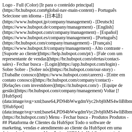
Logo - Full (Color) [Ir para o conteúdo principal]
(https://br.hubspot.com#global-nav-main-content) - Português
Selecione um idioma - [日本語]
(https://www.hubspot.jp/company/management) - [Deutsch]
(https://www.hubspot.de/company/management) - [English]
(https://www.hubspot.com/company/management) - [Español]
(https://www.hubspot.es/company/management) - [Português]
(https://br.hubspot.com/company/management) - [Français]
(https://www.hubspot.fr/company/management) - Alto contraste -
[Suporte ao cliente](https://help.hubspot.com/pt/) - [Fale com um
representante de vendas](https://br.hubspot.com/ofertas/contact-
sales)
- Fechar busca - [Login](https://app.hubspot.com/login) -
Sobre Sobre - [Sobre nós](https://br.hubspot.com/our-story) -
[Trabalhe conosco](https://www.hubspot.com/careers) - [Entre em
contato conosco](https://br.hubspot.com/company/contact) -
[Relações com investidores](https://ir.hubspot.com/) - [Equipe de
gestão](https://br.hubspot.com/company/management) Voltar [!
[HubSpot]
(data:image/svg+xml;base64,PD94bWwgdmVyc2lvbj0iM
![HubSpot]
(data:image/svg+xml;base64,PD94bWwgdmVyc2lvbj0iM
(https://br.hubspot.com/) Menu - Fechar busca
- Produtos Produtos -
## Plataforma de Clientes da HubSpot Todo o software de
marketing, vendas e atendimento ao cliente da HubSpot em uma