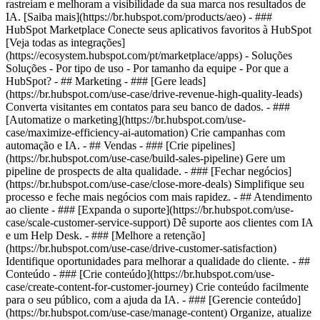
rastreiam e melhoram a visibilidade da sua marca nos resultados de
IA. [Saiba mais](https://br.hubspot.com/products/aeo) - ###
HubSpot Marketplace Conecte seus aplicativos favoritos à HubSpot
[Veja todas as integrações]
(https://ecosystem.hubspot.com/pt/marketplace/apps) - Soluções
Soluções - Por tipo de uso - Por tamanho da equipe - Por que a
HubSpot?
- ## Marketing - ### [Gere leads]
(https://br.hubspot.com/use-case/drive-revenue-high-quality-leads)
Converta visitantes em contatos para seu banco de dados. - ###
[Automatize o marketing](https://br.hubspot.com/use-
case/maximize-efficiency-ai-automation) Crie campanhas com
automação e IA. - ## Vendas - ### [Crie pipelines]
(https://br.hubspot.com/use-case/build-sales-pipeline) Gere um
pipeline de prospects de alta qualidade. - ### [Fechar negócios]
(https://br.hubspot.com/use-case/close-more-deals) Simplifique seu
processo e feche mais negócios com mais rapidez. - ## Atendimento
ao cliente - ### [Expanda o suporte](https://br.hubspot.com/use-
case/scale-customer-service-support) Dê suporte aos clientes com IA
e um Help Desk. - ### [Melhore a retenção]
(https://br.hubspot.com/use-case/drive-customer-satisfaction)
Identifique oportunidades para melhorar a qualidade do cliente. - ##
Conteúdo - ### [Crie conteúdo](https://br.hubspot.com/use-
case/create-content-for-customer-journey) Crie conteúdo facilmente
para o seu público, com a ajuda da IA. - ### [Gerencie conteúdo]
(https://br.hubspot.com/use-case/manage-content) Organize, atualize