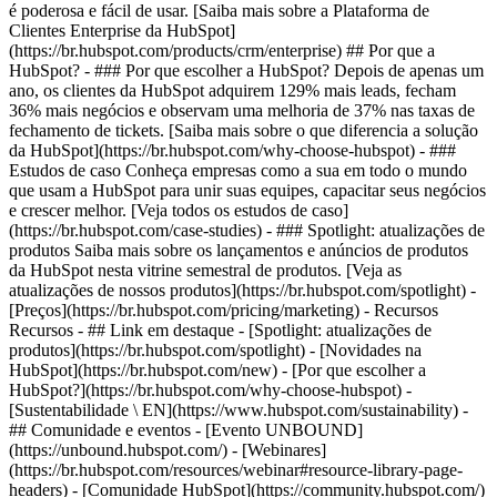
é poderosa e fácil de usar. [Saiba mais sobre a Plataforma de
Clientes Enterprise da HubSpot]
(https://br.hubspot.com/products/crm/enterprise) ## Por que a
HubSpot? - ### Por que escolher a HubSpot? Depois de apenas um
ano, os clientes da HubSpot adquirem 129% mais leads, fecham
36% mais negócios e observam uma melhoria de 37% nas taxas de
fechamento de tickets. [Saiba mais sobre o que diferencia a solução
da HubSpot](https://br.hubspot.com/why-choose-hubspot) - ###
Estudos de caso Conheça empresas como a sua em todo o mundo
que usam a HubSpot para unir suas equipes, capacitar seus negócios
e crescer melhor. [Veja todos os estudos de caso]
(https://br.hubspot.com/case-studies) - ### Spotlight: atualizações de
produtos Saiba mais sobre os lançamentos e anúncios de produtos
da HubSpot nesta vitrine semestral de produtos. [Veja as
atualizações de nossos produtos](https://br.hubspot.com/spotlight) -
[Preços](https://br.hubspot.com/pricing/marketing) - Recursos
Recursos - ## Link em destaque - [Spotlight: atualizações de
produtos](https://br.hubspot.com/spotlight) - [Novidades na
HubSpot](https://br.hubspot.com/new) - [Por que escolher a
HubSpot?](https://br.hubspot.com/why-choose-hubspot) -
[Sustentabilidade \ EN](https://www.hubspot.com/sustainability) -
## Comunidade e eventos - [Evento UNBOUND]
(https://unbound.hubspot.com/) - [Webinares]
(https://br.hubspot.com/resources/webinar#resource-library-page-
headers) - [Comunidade HubSpot](https://community.hubspot.com/)