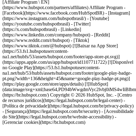
-
[Facebook](https://www.facebook.com/HubSpotBR) - [Instagram]
(https://www.instagram.com/hubspotbrasil/) - [Youtube]
(https://youtube.com/hubspotbrasil) - [Twitter]
(https://x.com/hubspotbrasil) - [Linkedin]
(https://www.linkedin.com/company/hubspot) - [Reddit]
(https://www.reddit.com/r/hubspot) - [Tiktok]
(https://www.tiktok.com/@hubspot) [![Baixar na App Store]
(https://53.fs1.hubspotusercontent-
na1.net/hubfs/53/assets/hubspot.com/footer/app-store-pt.svg)]
(https://apps.apple.com/us/app/hubspot/id1107711722) [![Disponível
no Google Play](https://53.fs1.hubspotusercontent-
na1.net/hub/53/hubfs/assets/hubspot.com/footer/google-play-badge-
pt.png?width=136&height=45&name=google-play-badge-pt.png)]
(https://play.google.com/store/apps/details) [![HubSpot]
(data:image/svg+xml;base64,PD94bWwgdmVyc2lvbj0i
(https://br.hubspot.com/) Copyright © 2026 HubSpot, Inc. - [Centro
de recursos jurídicos](https://legal.hubspot.com/br/legal-center) -
[Política de privacidade](https://legal.hubspot.com/br/privacy-policy)
- [Segurança](https://legal.hubspot.com/br/security) - [Acessibilidade
do Site](https://legal.hubspot.com/br/website-accessibility) -
[Gerenciar cookies](https://br.hubspot.com)