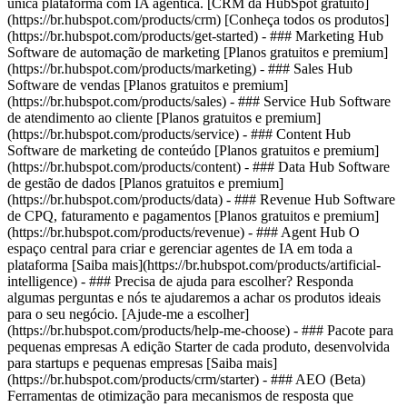
única plataforma com IA agêntica. [CRM da HubSpot gratuito]
(https://br.hubspot.com/products/crm) [Conheça todos os produtos]
(https://br.hubspot.com/products/get-started)
- ### Marketing Hub
Software de automação de marketing [Planos gratuitos e premium]
(https://br.hubspot.com/products/marketing) - ### Sales Hub
Software de vendas [Planos gratuitos e premium]
(https://br.hubspot.com/products/sales) - ### Service Hub Software
de atendimento ao cliente [Planos gratuitos e premium]
(https://br.hubspot.com/products/service) - ### Content Hub
Software de marketing de conteúdo [Planos gratuitos e premium]
(https://br.hubspot.com/products/content) - ### Data Hub Software
de gestão de dados [Planos gratuitos e premium]
(https://br.hubspot.com/products/data) - ### Revenue Hub Software
de CPQ, faturamento e pagamentos [Planos gratuitos e premium]
(https://br.hubspot.com/products/revenue) - ### Agent Hub O
espaço central para criar e gerenciar agentes de IA em toda a
plataforma [Saiba mais](https://br.hubspot.com/products/artificial-
intelligence) - ### Precisa de ajuda para escolher? Responda
algumas perguntas e nós te ajudaremos a achar os produtos ideais
para o seu negócio. [Ajude-me a escolher]
(https://br.hubspot.com/products/help-me-choose)
- ### Pacote para
pequenas empresas A edição Starter de cada produto, desenvolvida
para startups e pequenas empresas [Saiba mais]
(https://br.hubspot.com/products/crm/starter) - ### AEO (Beta)
Ferramentas de otimização para mecanismos de resposta que