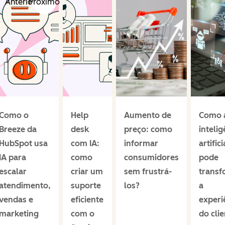
Anterior
Próximo
Como o
Help
Aumento de
Como 
Breeze da
desk
preço: como
intelig
HubSpot usa
com IA:
informar
artifici
IA para
como
consumidores
pode
escalar
criar um
sem frustrá-
transf
atendimento,
suporte
los?
a
vendas e
eficiente
experi
marketing
com o
do cli