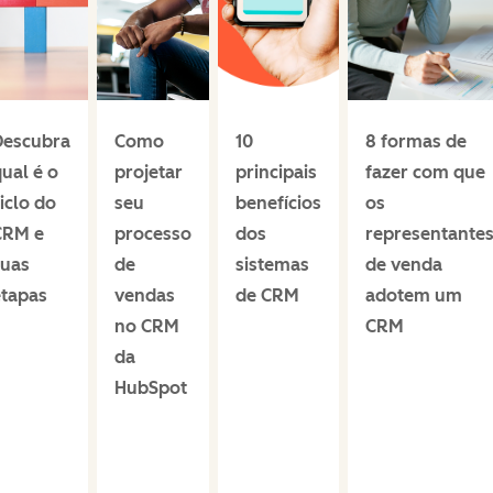
Descubra
Como
10
8 formas de
ual é o
projetar
principais
fazer com que
iclo do
seu
benefícios
os
CRM e
processo
dos
representante
suas
de
sistemas
de venda
etapas
vendas
de CRM
adotem um
no CRM
CRM
da
HubSpot