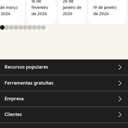
16 de
26 de
 de março
fevereiro
janeiro de
19 de janeiro
 2026
de 2026
2026
de 2026
Recursos populares
Ferramentas gratuitas
Empresa
Clientes