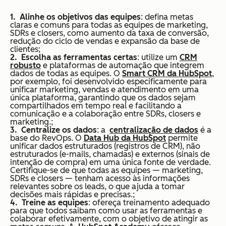
Alinhe os objetivos das equipes
: defina metas
claras e comuns para todas as equipes de marketing,
SDRs e closers, como aumento da taxa de conversão,
redução do ciclo de vendas e expansão da base de
clientes;
Escolha as ferramentas certas
: utilize um
CRM
robusto
e plataformas de automação que integrem
dados de todas as equipes. O
Smart CRM da HubSpot
,
por exemplo, foi desenvolvido especificamente para
unificar marketing, vendas e atendimento em uma
única plataforma, garantindo que os dados sejam
compartilhados em tempo real e facilitando a
comunicação e a colaboração entre SDRs, closers e
marketing.;
Centralize os dados
: a
centralização de dados
é a
base do RevOps. O
Data Hub da HubSpot
permite
unificar dados estruturados (registros de CRM), não
estruturados (e-mails, chamadas) e externos (sinais de
intenção de compra) em uma única fonte de verdade.
Certifique-se de que todas as equipes — marketing,
SDRs e closers — tenham acesso às informações
relevantes sobre os leads, o que ajuda a tomar
decisões mais rápidas e precisas.;
Treine as equipes
: ofereça treinamento adequado
para que todos saibam como usar as ferramentas e
colaborar efetivamente, com o objetivo de atingir as