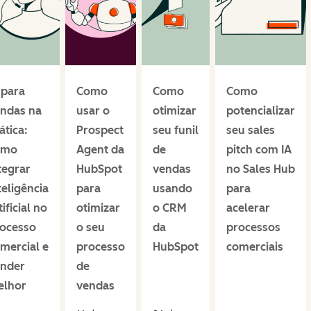
 para
Como
Como
Como
ndas na
usar o
otimizar
potencializar
ática:
Prospect
seu funil
seu sales
omo
Agent da
de
pitch com IA
tegrar
HubSpot
vendas
no Sales Hub
teligência
para
usando
para
tificial no
otimizar
o CRM
acelerar
ocesso
o seu
da
processos
mercial e
processo
HubSpot
comerciais
nder
de
elhor
vendas